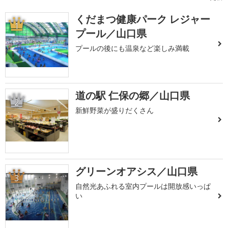
くだまつ健康パーク レジャー
1
プール／山口県
プールの後にも温泉など楽しみ満載
道の駅 仁保の郷／山口県
2
新鮮野菜が盛りだくさん
グリーンオアシス／山口県
3
自然光あふれる室内プールは開放感いっぱ
い