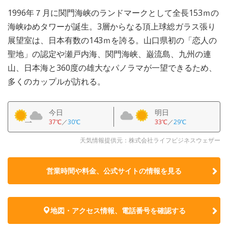
1996年７月に関門海峡のランドマークとして全長153ｍの
海峡ゆめタワーが誕生。3層からなる頂上球総ガラス張り
展望室は、日本有数の143ｍを誇る。山口県初の「恋人の
聖地」の認定や瀬戸内海、関門海峡、巌流島、九州の連
山、日本海と360度の雄大なパノラマが一望できるため、
多くのカップルが訪れる。
今日
明日
37℃
／
30℃
33℃
／
29℃
天気情報提供元：株式会社ライフビジネスウェザー
営業時間や料金、公式サイトの
情報を見る
地図・アクセス情報、電話番号を確認する