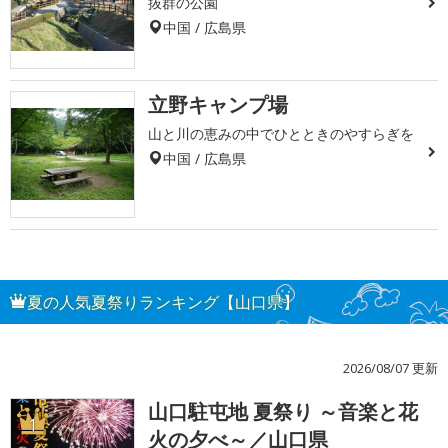
抜群の公園
中国 / 広島県
立野キャンプ場
山と川の恵みの中でひとときのやすらぎを
中国 / 広島県
夏の人気夏祭りランキング【山口県】
2026/08/07 更新
山口駐屯地 夏祭り ～音楽と花
1
火の夕べ～／山口県