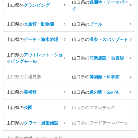
山口県の
遊園地・テーマパー
山口県の
グランピング
ク
山口県の
水族館・動物園
山口県の
プール
山口県の
ビーチ・海水浴場
山口県の
温泉・スパリゾート
山口県の
アウトレット・ショ
山口県の
商業施設・百貨店
ッピングモール
山口県の
工場見学
山口県の
博物館・科学館
山口県の
美術館
山口県の
道の駅・SA/PA
山口県の
公園
山口県の
アスレチック
山口県の
タワー・展望施設
山口県の
フードテーマパーク