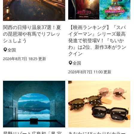
関西の日帰り温泉37選！夏
【映画ランキング】『スパ
の琵琶湖や有馬でリフレッ
イダーマン』シリーズ最高
シュしよう
発進で初登場V！『ちいか
わ』は2位、新作3本がラン
全国
クイン
2026年8月7日 18:25
更新
全国
2026年8月7日 11:00
更新
星野リゾート広島初「界 宮
あなたにぴったりなカラー