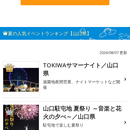
夏の人気イベントランキング【山口県】
2026/08/07 更新
TOKIWAサマーナイト／山口
1
県
遊園地夜間営業、ナイトマーケットなど開
催
山口駐屯地 夏祭り ～音楽と花
2
火の夕べ～／山口県
駐屯地で楽しむ夏祭り