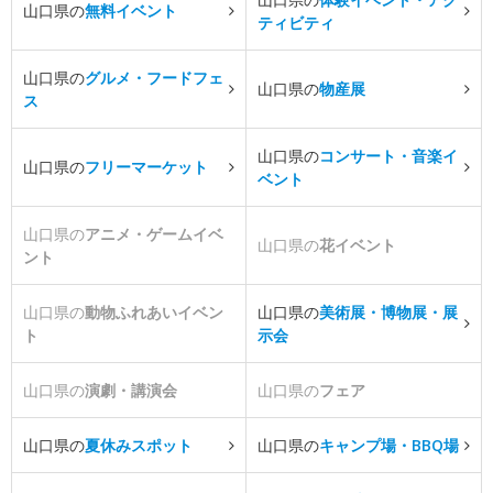
山口県の
無料イベント
ティビティ
山口県の
グルメ・フードフェ
山口県の
物産展
ス
山口県の
コンサート・音楽イ
山口県の
フリーマーケット
ベント
山口県の
アニメ・ゲームイベ
山口県の
花イベント
ント
山口県の
動物ふれあいイベン
山口県の
美術展・博物展・展
ト
示会
山口県の
演劇・講演会
山口県の
フェア
山口県の
夏休みスポット
山口県の
キャンプ場・BBQ場