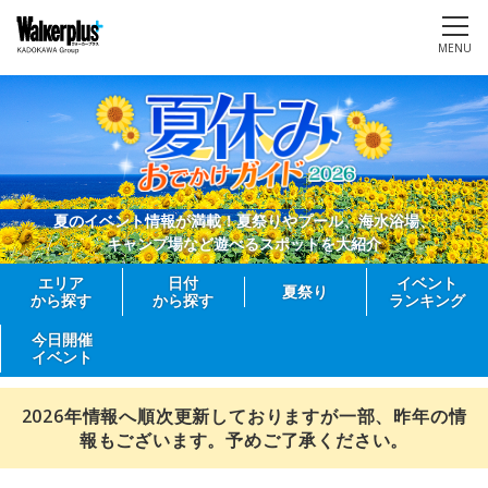
MENU
夏のイベント情報が満載！夏祭りやプール、海水浴場、
キャンプ場など遊べるスポットを大紹介
エリア
日付
イベント
夏祭り
から探す
から探す
ランキング
今日開催
イベント
2026年情報へ順次更新しておりますが一部、昨年の情
報もございます。予めご了承ください。