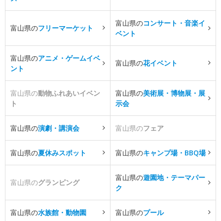
富山県の
コンサート・音楽イ
富山県の
フリーマーケット
ベント
富山県の
アニメ・ゲームイベ
富山県の
花イベント
ント
富山県の
動物ふれあいイベン
富山県の
美術展・博物展・展
ト
示会
富山県の
演劇・講演会
富山県の
フェア
富山県の
夏休みスポット
富山県の
キャンプ場・BBQ場
富山県の
遊園地・テーマパー
富山県の
グランピング
ク
富山県の
水族館・動物園
富山県の
プール