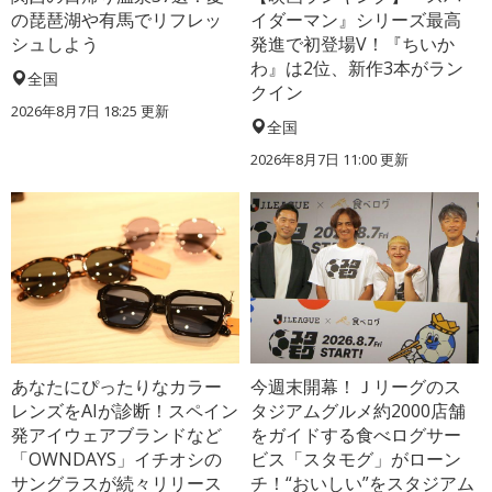
の琵琶湖や有馬でリフレッ
イダーマン』シリーズ最高
シュしよう
発進で初登場V！『ちいか
わ』は2位、新作3本がラン
全国
クイン
2026年8月7日 18:25
更新
全国
2026年8月7日 11:00
更新
あなたにぴったりなカラー
今週末開幕！Ｊリーグのス
レンズをAIが診断！スペイン
タジアムグルメ約2000店舗
発アイウェアブランドなど
をガイドする食べログサー
「OWNDAYS」イチオシの
ビス「スタモグ」がローン
サングラスが続々リリース
チ！“おいしい”をスタジアム