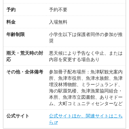
予約
予約不要
料金
入場無料
年齢制限
小学生以下は保護者同伴の参加が推
奨
雨天・荒天時の対
悪天候により予告なく中止、または
応
内容を変更する場合あり
その他・全体備考
参加冊子配布場所：魚津駅観光案内
所、魚津市役所、魚津水族館、魚津
埋没林博物館、ミラージュランド、
海の駅蜃気楼、魚津漁業協同組合・
本所、魚津市立図書館、ありそドー
ム、大町コミュニティセンターなど
公式サイト
公式サイトほか、関連サイトはこち
ら