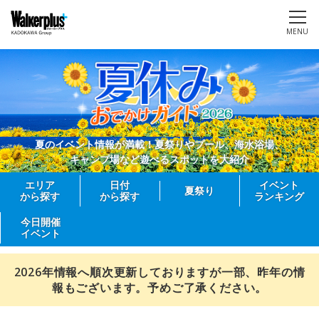
MENU
夏のイベント情報が満載！夏祭りやプール、海水浴場、
キャンプ場など遊べるスポットを大紹介
エリア
日付
イベント
夏祭り
から探す
から探す
ランキング
今日開催
イベント
2026年情報へ順次更新しておりますが一部、昨年の情
報もございます。予めご了承ください。