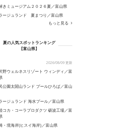
解きミュージアム２０２６夏／富山県
ラージュランド 夏まつり／富山県
もっと見る
夏の人気スポットランキング
【富山県】
2026/08/09 更新
沢野ウェルネスリゾート ウィンディ／富
県
民公園太閤山ランド プールひろば／富山
ラージュランド 海水プール／富山県
陸コカ・コーラプロダクツ 砺波工場／富
県
崎・境海岸(ヒスイ海岸)／富山県