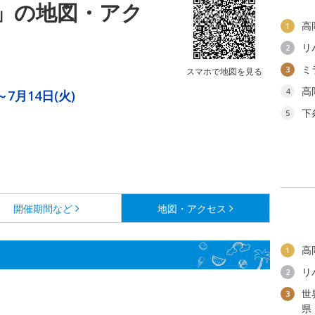
」の地図・アク
高
1
リ
2
ミ
3
スマホで地図を見る
高
4
～7月14日(火)
下
5
開催期間など
地図・アクセス
高
1
リ
2
世
3
県