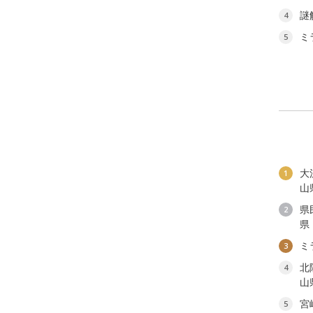
謎
4
ミ
5
大
1
山
県
2
県
ミ
3
北
4
山
宮
5