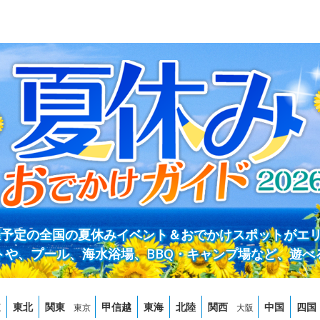
開催予定の全国の夏休みイベント＆おでかけスポットがエ
トや、プール、海水浴場、BBQ・キャンプ場など、遊べ
道
東北
関東
甲信越
東海
北陸
関西
中国
四国
東京
大阪