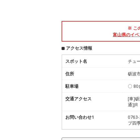
※ こ
富山県のイベ
アクセス情報
スポット名
チュ
住所
砺波市
駐車場
〇 8
交通アクセス
[車]
通]J
お問い合わせ1
076
プ四