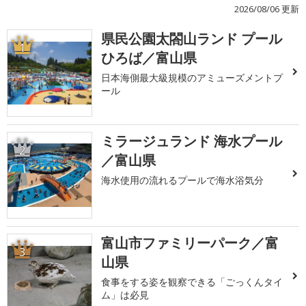
2026/08/06 更新
県民公園太閤山ランド プール
1
ひろば／富山県
日本海側最大級規模のアミューズメントプ
ール
ミラージュランド 海水プール
2
／富山県
海水使用の流れるプールで海水浴気分
富山市ファミリーパーク／富
3
山県
食事をする姿を観察できる「ごっくんタイ
ム」は必見