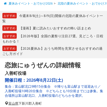
夏休みイベント・おでかけ2026
北陸の夏休みイベント・おでかけ
今週末8/8(土)～8/9(日)開催の北陸の夏休みイベント一
おすすめ
覧
【漫画】夏に読みたいおすすめの怖い話まとめ
おすすめ
【2026年版】全国の夏祭り注目27選。見どころ・日程
おすすめ
もわかる！
【2026夏休み】おうち時間を充実させるおすすめの過
おすすめ
ごし方ガイド
恋旅にゅうぜんの詳細情報
入善町役場
開催日程：
2026年8月22日(土)
集合：富山駅北口9時15分集合 ※帰りも富山駅まで送迎あり／
入善町役場10時20分集合 ※どちらとも10分前までには参集。集
合場所は富山駅北口、入善町役場のどちらかを選択。
富山県
下新川郡入善町