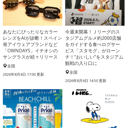
あなたにぴったりなカラー
今週末開幕！Ｊリーグのス
レンズをAIが診断！スペイン
タジアムグルメ約2000店舗
発アイウェアブランドなど
をガイドする食べログサー
「OWNDAYS」イチオシの
ビス「スタモグ」がローン
サングラスが続々リリース
チ！“おいしい”をスタジアム
観戦の入り口に
全国
全国
2026年8月4日 17:00
更新
2026年8月4日 14:50
更新