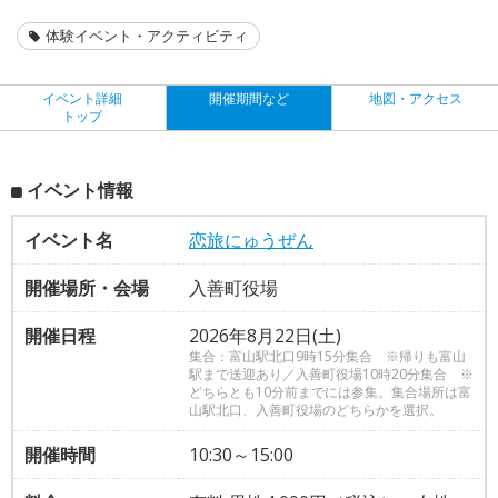
体験イベント・アクティビティ
イベント詳細
開催期間など
地図・アクセス
トップ
イベント情報
イベント名
恋旅にゅうぜん
開催場所・会場
入善町役場
開催日程
2026年8月22日(土)
集合：富山駅北口9時15分集合 ※帰りも富山
駅まで送迎あり／入善町役場10時20分集合 ※
どちらとも10分前までには参集。集合場所は富
山駅北口、入善町役場のどちらかを選択。
開催時間
10:30～15:00