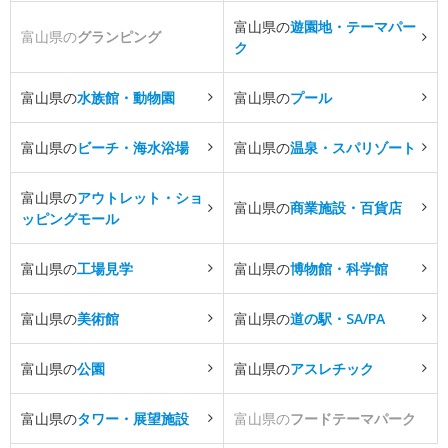
富山県の
遊園地・テーマパー
富山県の
グランピング
ク
富山県の
水族館・動物園
富山県の
プール
富山県の
ビーチ・海水浴場
富山県の
温泉・スパリゾート
富山県の
アウトレット・ショ
富山県の
商業施設・百貨店
ッピングモール
富山県の
工場見学
富山県の
博物館・科学館
富山県の
美術館
富山県の
道の駅・SA/PA
富山県の
公園
富山県の
アスレチック
富山県の
タワー・展望施設
富山県の
フードテーマパーク