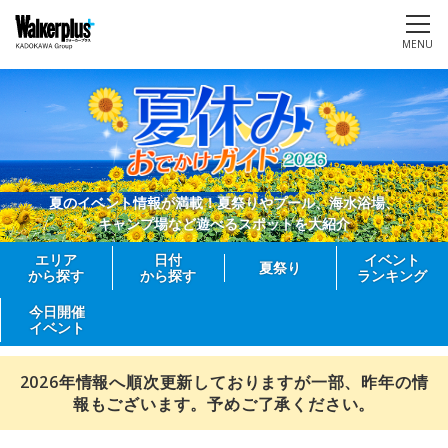
MENU
夏のイベント情報が満載！夏祭りやプール、海水浴場、
キャンプ場など遊べるスポットを大紹介
エリア
日付
イベント
夏祭り
から探す
から探す
ランキング
今日開催
イベント
2026年情報へ順次更新しておりますが一部、昨年の情
報もございます。予めご了承ください。