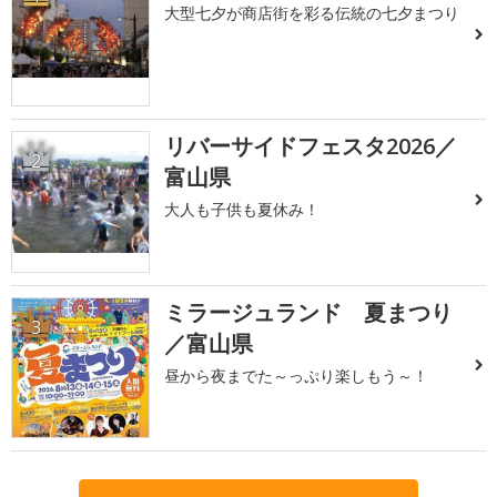
大型七夕が商店街を彩る伝統の七夕まつり
リバーサイドフェスタ2026／
2
富山県
大人も子供も夏休み！
ミラージュランド 夏まつり
3
／富山県
昼から夜までた～っぷり楽しもう～！