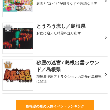
庭園と“コビト”が織りなす不思議な世界
とうろう流し／島根県
2
お盆に迎えた精霊を送り出す
砂塵の迷宮7 島根出雲ラウン
3
ド／島根県
踏破型脱出アトラクションの新作が島根県
に登場
島根県の夏の人気イベントランキング