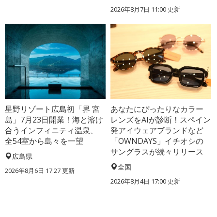
2026年8月7日 11:00
更新
星野リゾート広島初「界 宮
あなたにぴったりなカラー
島」7月23日開業！海と溶け
レンズをAIが診断！スペイン
合うインフィニティ温泉、
発アイウェアブランドなど
全54室から島々を一望
「OWNDAYS」イチオシの
サングラスが続々リリース
広島県
全国
2026年8月6日 17:27
更新
2026年8月4日 17:00
更新