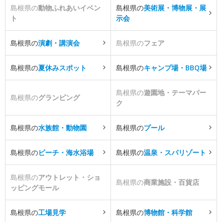
島根県の
動物ふれあいイベン
島根県の
美術展・博物展・展
ト
示会
島根県の
演劇・講演会
島根県の
フェア
島根県の
夏休みスポット
島根県の
キャンプ場・BBQ場
島根県の
遊園地・テーマパー
島根県の
グランピング
ク
島根県の
水族館・動物園
島根県の
プール
島根県の
ビーチ・海水浴場
島根県の
温泉・スパリゾート
島根県の
アウトレット・ショ
島根県の
商業施設・百貨店
ッピングモール
島根県の
工場見学
島根県の
博物館・科学館