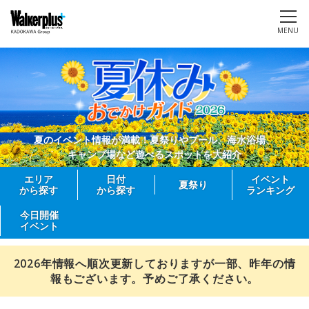
MENU
夏のイベント情報が満載！夏祭りやプール、海水浴場、
キャンプ場など遊べるスポットを大紹介
エリア
日付
イベント
夏祭り
から探す
から探す
ランキング
今日開催
イベント
2026年情報へ順次更新しておりますが一部、昨年の情
報もございます。予めご了承ください。