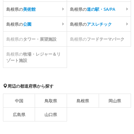
島根県の
美術館
島根県の
道の駅・SA/PA
島根県の
公園
島根県の
アスレチック
島根県の
タワー・展望施設
島根県の
フードテーマパーク
島根県の
牧場・レジャー＆リ
ゾート施設
周辺の都道府県から探す
中国
鳥取県
島根県
岡山県
広島県
山口県