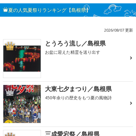
夏の人気夏祭りランキング【島根県】
2026/08/07 更新
とうろう流し／島根県
1
お盆に迎えた精霊を送り出す
大東七夕まつり／島根県
2
450年余りの歴史をもつ夏の風物詩
三成愛宕祭／島根県