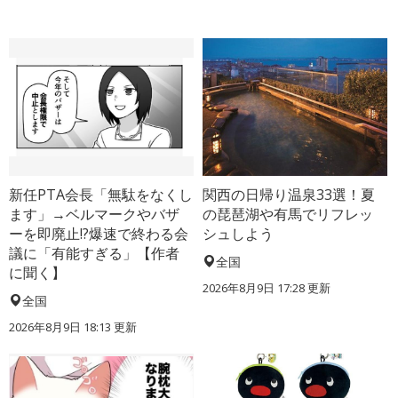
新任PTA会長「無駄をなくし
関西の日帰り温泉33選！夏
ます」→ベルマークやバザ
の琵琶湖や有馬でリフレッ
ーを即廃止!?爆速で終わる会
シュしよう
議に「有能すぎる」【作者
全国
に聞く】
2026年8月9日 17:28
更新
全国
2026年8月9日 18:13
更新