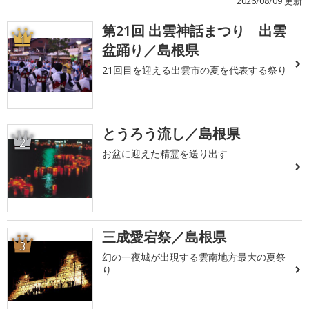
2026/08/09 更新
第21回 出雲神話まつり 出雲
1
盆踊り／島根県
21回目を迎える出雲市の夏を代表する祭り
とうろう流し／島根県
2
お盆に迎えた精霊を送り出す
三成愛宕祭／島根県
3
幻の一夜城が出現する雲南地方最大の夏祭
り