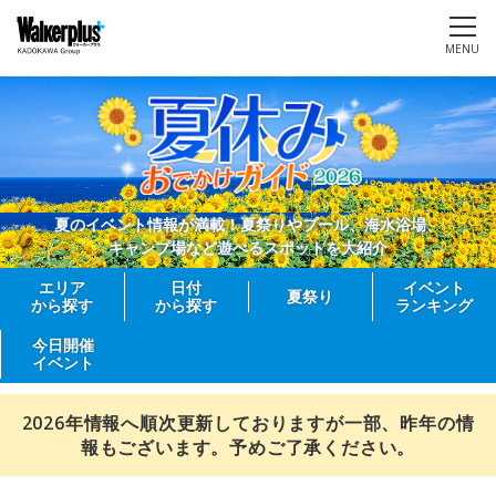
MENU
夏のイベント情報が満載！夏祭りやプール、海水浴場、
キャンプ場など遊べるスポットを大紹介
エリア
日付
イベント
夏祭り
から探す
から探す
ランキング
今日開催
イベント
2026年情報へ順次更新しておりますが一部、昨年の情
報もございます。予めご了承ください。