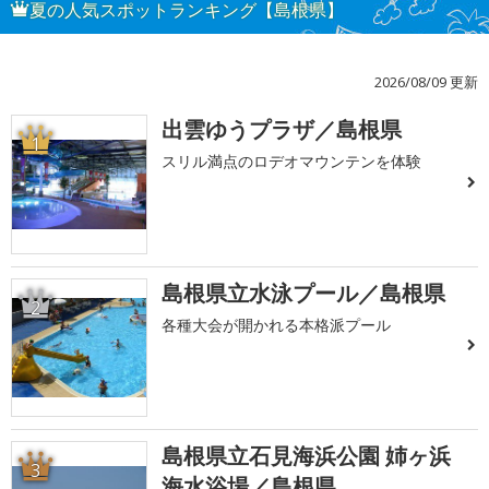
夏の人気スポットランキング【島根県】
2026/08/09 更新
出雲ゆうプラザ／島根県
1
スリル満点のロデオマウンテンを体験
島根県立水泳プール／島根県
2
各種大会が開かれる本格派プール
島根県立石見海浜公園 姉ヶ浜
3
海水浴場／島根県