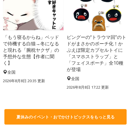
「もう寝るからね」ベッド
ピングーの“トラウマ回”のト
で待機する白猫→冬になる
ドがまさかのポーチ化！か
と現れる「腕枕ヤクザ」の
ぷえぼ限定カプセルトイに
予想外な生態【作者に聞
「スマホストラップ」と
く】
「フェイスポーチ」全10種
が登場
全国
全国
2026年8月8日 20:35
更新
2026年8月8日 17:22
更新
夏休みのイベント・おでかけトピックスをもっと見る