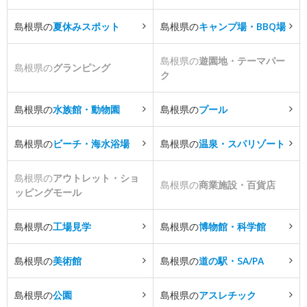
島根県の
夏休みスポット
島根県の
キャンプ場・BBQ場
島根県の
遊園地・テーマパー
島根県の
グランピング
ク
島根県の
水族館・動物園
島根県の
プール
島根県の
ビーチ・海水浴場
島根県の
温泉・スパリゾート
島根県の
アウトレット・ショ
島根県の
商業施設・百貨店
ッピングモール
島根県の
工場見学
島根県の
博物館・科学館
島根県の
美術館
島根県の
道の駅・SA/PA
島根県の
公園
島根県の
アスレチック