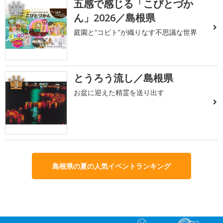
五感で感じる「こびとづか
2
ん」2026／島根県
庭園と“コビト”が織りなす不思議な世界
とうろう流し／島根県
3
お盆に迎えた精霊を送り出す
島根県の夏の人気イベントランキング