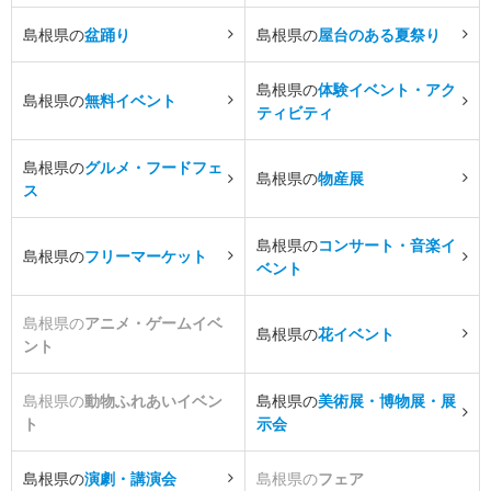
島根県の
盆踊り
島根県の
屋台のある夏祭り
島根県の
体験イベント・アク
島根県の
無料イベント
ティビティ
島根県の
グルメ・フードフェ
島根県の
物産展
ス
島根県の
コンサート・音楽イ
島根県の
フリーマーケット
ベント
島根県の
アニメ・ゲームイベ
島根県の
花イベント
ント
島根県の
動物ふれあいイベン
島根県の
美術展・博物展・展
ト
示会
島根県の
演劇・講演会
島根県の
フェア