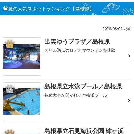
夏の人気スポットランキング【島根県】
2026/08/09 更新
出雲ゆうプラザ／島根県
1
スリル満点のロデオマウンテンを体験
島根県立水泳プール／島根県
2
各種大会が開かれる本格派プール
島根県立石見海浜公園 姉ヶ浜