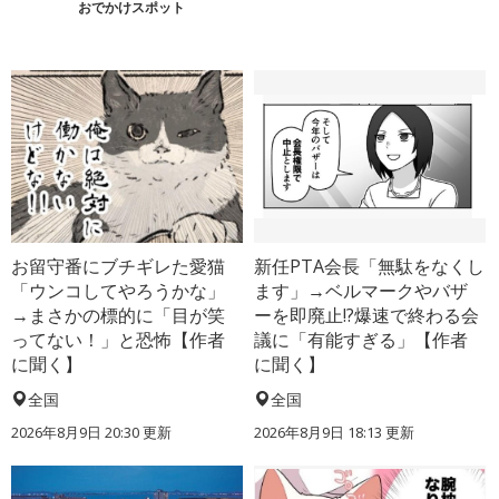
おでかけスポット
お留守番にブチギレた愛猫
新任PTA会長「無駄をなくし
「ウンコしてやろうかな」
ます」→ベルマークやバザ
→まさかの標的に「目が笑
ーを即廃止!?爆速で終わる会
ってない！」と恐怖【作者
議に「有能すぎる」【作者
に聞く】
に聞く】
全国
全国
2026年8月9日 20:30
更新
2026年8月9日 18:13
更新