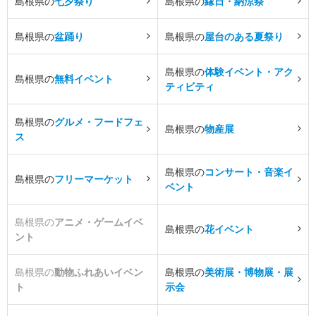
島根県の
七夕祭り
島根県の
縁日・納涼祭
島根県の
盆踊り
島根県の
屋台のある夏祭り
島根県の
体験イベント・アク
島根県の
無料イベント
ティビティ
島根県の
グルメ・フードフェ
島根県の
物産展
ス
島根県の
コンサート・音楽イ
島根県の
フリーマーケット
ベント
島根県の
アニメ・ゲームイベ
島根県の
花イベント
ント
島根県の
動物ふれあいイベン
島根県の
美術展・博物展・展
ト
示会