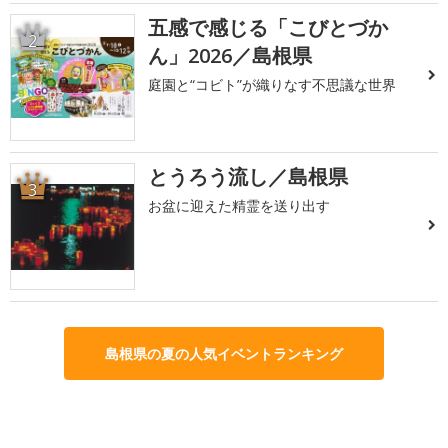
五感で感じる「こびとづか
2
ん」2026／島根県
庭園と“コビト”が織りなす不思議な世界
とうろう流し／島根県
3
お盆に迎えた精霊を送り出す
島根県の夏の人気イベントランキング