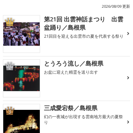
2026/08/09 更新
第21回 出雲神話まつり 出雲
1
盆踊り／島根県
21回目を迎える出雲市の夏を代表する祭り
とうろう流し／島根県
2
お盆に迎えた精霊を送り出す
三成愛宕祭／島根県
3
幻の一夜城が出現する雲南地方最大の夏祭
り