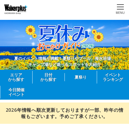
MENU
夏のイベント情報が満載！夏祭りやプール、海水浴場、
キャンプ場など遊べるスポットを大紹介
エリア
日付
イベント
夏祭り
から探す
から探す
ランキング
今日開催
イベント
2026年情報へ順次更新しておりますが一部、昨年の情
報もございます。予めご了承ください。