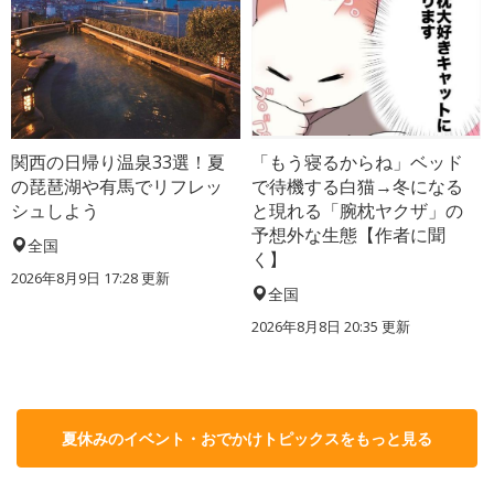
関西の日帰り温泉33選！夏
「もう寝るからね」ベッド
の琵琶湖や有馬でリフレッ
で待機する白猫→冬になる
シュしよう
と現れる「腕枕ヤクザ」の
予想外な生態【作者に聞
全国
く】
2026年8月9日 17:28
更新
全国
2026年8月8日 20:35
更新
夏休みのイベント・おでかけトピックスをもっと見る