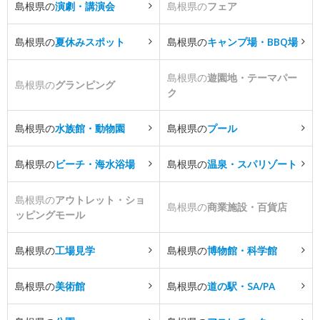
島根県の
演劇・講演会
島根県の
フェア
島根県の
夏休みスポット
島根県の
キャンプ場・BBQ場
島根県の
遊園地・テーマパー
島根県の
グランピング
ク
島根県の
水族館・動物園
島根県の
プール
島根県の
ビーチ・海水浴場
島根県の
温泉・スパリゾート
島根県の
アウトレット・ショ
島根県の
商業施設・百貨店
ッピングモール
島根県の
工場見学
島根県の
博物館・科学館
島根県の
美術館
島根県の
道の駅・SA/PA