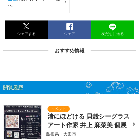
へ
シェアする
シェア
友だちに送る
おすすめ情報
閲覧履歴
渚にほどける 貝殻シーグラス
アート作家 井上 麻菜美 個展
島根県・大田市