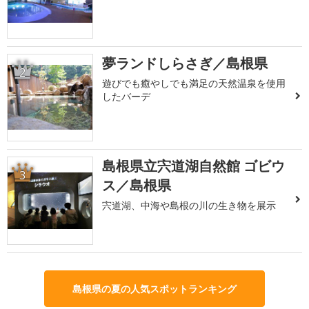
夢ランドしらさぎ／島根県
2
遊びでも癒やしでも満足の天然温泉を使用
したバーデ
島根県立宍道湖自然館 ゴビウ
3
ス／島根県
宍道湖、中海や島根の川の生き物を展示
島根県の夏の人気スポットランキング