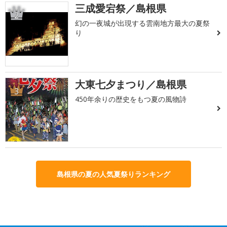
三成愛宕祭／島根県
2
幻の一夜城が出現する雲南地方最大の夏祭
り
大東七夕まつり／島根県
3
450年余りの歴史をもつ夏の風物詩
島根県の夏の人気夏祭りランキング