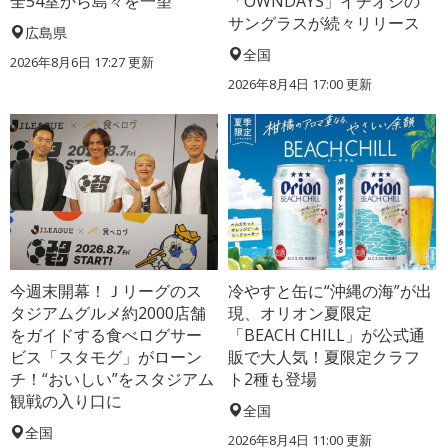
全54室から島々を一望
「OWNDAYS」イチオシの
サングラスが続々リリース
広島県
全国
2026年8月6日 17:27
更新
2026年8月4日 17:00
更新
今週末開幕！Ｊリーグのス
冷やすと缶に“沖縄の海”が出
タジアムグルメ約2000店舗
現、オリオン夏限定
をガイドする食べログサー
「BEACH CHILL」が公式通
ビス「スタモグ」がローン
販で大人気！夏限定クラフ
チ！“おいしい”をスタジアム
ト2種も登場
観戦の入り口に
全国
全国
2026年8月4日 11:00
更新