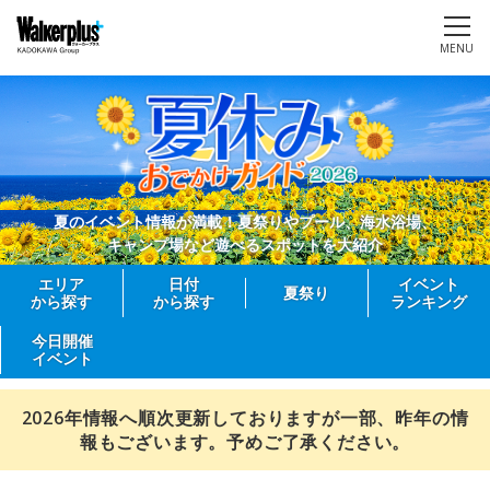
MENU
夏のイベント情報が満載！夏祭りやプール、海水浴場、
キャンプ場など遊べるスポットを大紹介
エリア
日付
イベント
夏祭り
から探す
から探す
ランキング
今日開催
イベント
2026年情報へ順次更新しておりますが一部、昨年の情
報もございます。予めご了承ください。