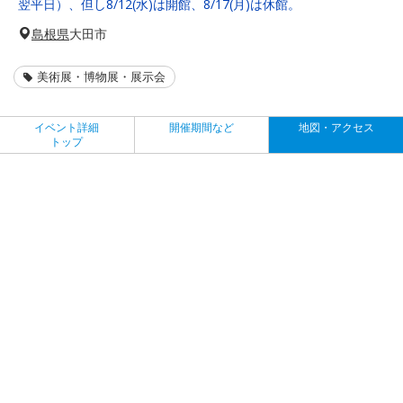
翌平日）、但し8/12(水)は開館、8/17(月)は休館。
島根県
大田市
美術展・博物展・展示会
イベント詳細
開催期間など
地図・アクセス
トップ