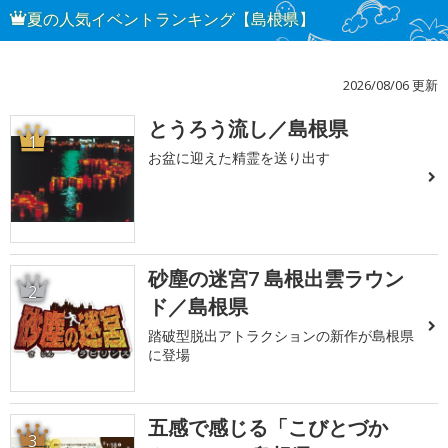
夏の人気イベントランキング【島根県】
2026/08/06 更新
とうろう流し／島根県
1
お盆に迎えた精霊を送り出す
砂塵の迷宮7 島根出雲ラウン
2
ド／島根県
踏破型脱出アトラクションの新作が島根県
に登場
五感で感じる「こびとづか
3