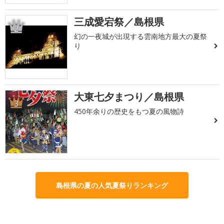
三成愛宕祭／島根県
2
幻の一夜城が出現する雲南地方最大の夏祭
り
大東七夕まつり／島根県
3
450年余りの歴史をもつ夏の風物詩
島根県の夏の人気夏祭りランキング