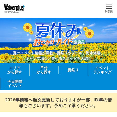
MENU
夏のイベント情報が満載！夏祭りやプール、海水浴場、
キャンプ場など遊べるスポットを大紹介
エリア
日付
イベント
夏祭り
から探す
から探す
ランキング
今日開催
イベント
2026年情報へ順次更新しておりますが一部、昨年の情
報もございます。予めご了承ください。