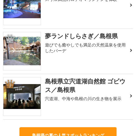
夢ランドしらさぎ／島根県
2
遊びでも癒やしでも満足の天然温泉を使用
したバーデ
島根県立宍道湖自然館 ゴビウ
3
ス／島根県
宍道湖、中海や島根の川の生き物を展示
島根県の夏の人気スポットランキング