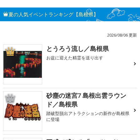
夏の人気イベントランキング【島根県】
2026/08/06 更新
とうろう流し／島根県
1
お盆に迎えた精霊を送り出す
砂塵の迷宮7 島根出雲ラウン
2
ド／島根県
踏破型脱出アトラクションの新作が島根県
に登場