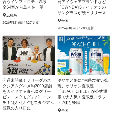
合うインフィニティ温泉、
発アイウェアブランドなど
全54室から島々を一望
「OWNDAYS」イチオシの
サングラスが続々リリース
広島県
全国
2026年8月6日 17:27
更新
2026年8月4日 17:00
更新
今週末開幕！Ｊリーグのス
冷やすと缶に“沖縄の海”が出
タジアムグルメ約2000店舗
現、オリオン夏限定
をガイドする食べログサー
「BEACH CHILL」が公式通
ビス「スタモグ」がローン
販で大人気！夏限定クラフ
チ！“おいしい”をスタジアム
ト2種も登場
観戦の入り口に
全国