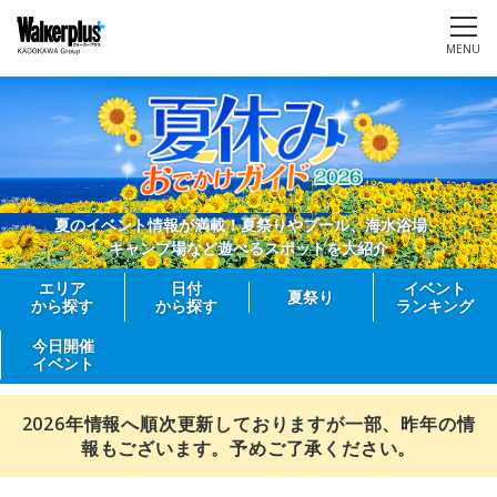
MENU
夏のイベント情報が満載！夏祭りやプール、海水浴場、
キャンプ場など遊べるスポットを大紹介
エリア
日付
イベント
夏祭り
から探す
から探す
ランキング
今日開催
イベント
2026年情報へ順次更新しておりますが一部、昨年の情
報もございます。予めご了承ください。