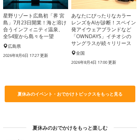
星野リゾート広島初「界 宮
あなたにぴったりなカラー
島」7月23日開業！海と溶け
レンズをAIが診断！スペイン
合うインフィニティ温泉、
発アイウェアブランドなど
全54室から島々を一望
「OWNDAYS」イチオシの
サングラスが続々リリース
広島県
全国
2026年8月6日 17:27
更新
2026年8月4日 17:00
更新
夏休みのイベント・おでかけトピックスをもっと見る
夏休みのおでかけをもっと楽しむ