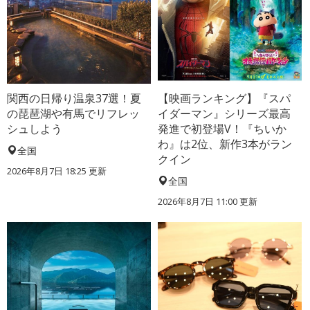
関西の日帰り温泉37選！夏
【映画ランキング】『スパ
の琵琶湖や有馬でリフレッ
イダーマン』シリーズ最高
シュしよう
発進で初登場V！『ちいか
わ』は2位、新作3本がラン
全国
クイン
2026年8月7日 18:25
更新
全国
2026年8月7日 11:00
更新