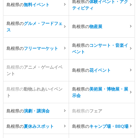
島根県の
体験イベント・アク
島根県の
無料イベント
ティビティ
島根県の
グルメ・フードフェ
島根県の
物産展
ス
島根県の
コンサート・音楽イ
島根県の
フリーマーケット
ベント
島根県の
アニメ・ゲームイベ
島根県の
花イベント
ント
島根県の
動物ふれあいイベン
島根県の
美術展・博物展・展
ト
示会
島根県の
演劇・講演会
島根県の
フェア
島根県の
夏休みスポット
島根県の
キャンプ場・BBQ場