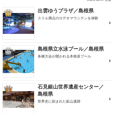
出雲ゆうプラザ／島根県
1
スリル満点のロデオマウンテンを体験
島根県立水泳プール／島根県
2
各種大会が開かれる本格派プール
石見銀山世界遺産センター／
3
島根県
世界史に刻まれた鉱山遺跡