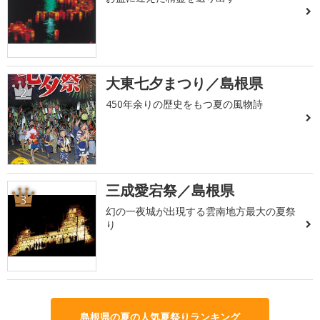
大東七夕まつり／島根県
2
450年余りの歴史をもつ夏の風物詩
三成愛宕祭／島根県
3
幻の一夜城が出現する雲南地方最大の夏祭
り
島根県の夏の人気夏祭りランキング