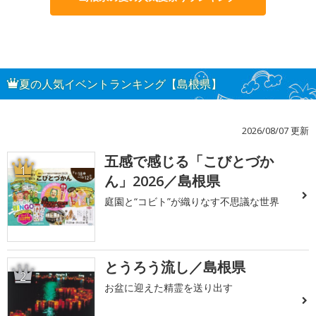
夏の人気イベントランキング【島根県】
2026/08/07 更新
五感で感じる「こびとづか
1
ん」2026／島根県
庭園と“コビト”が織りなす不思議な世界
とうろう流し／島根県
2
お盆に迎えた精霊を送り出す