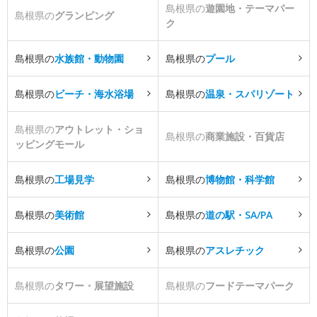
島根県の
遊園地・テーマパー
島根県の
グランピング
ク
島根県の
水族館・動物園
島根県の
プール
島根県の
ビーチ・海水浴場
島根県の
温泉・スパリゾート
島根県の
アウトレット・ショ
島根県の
商業施設・百貨店
ッピングモール
島根県の
工場見学
島根県の
博物館・科学館
島根県の
美術館
島根県の
道の駅・SA/PA
島根県の
公園
島根県の
アスレチック
島根県の
タワー・展望施設
島根県の
フードテーマパーク