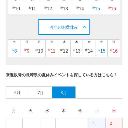
8/
8/
8/
8/
8/
8/
8/
10
11
12
13
14
15
16
今年のお盆休み
土
日
月
火
水
木
金
土
日
8/
8/
8/
8/
8/
8/
8/
8/
8/
8
9
10
11
12
13
14
15
16
来週以降の長崎県の夏休みイベントを探している方はこちら！
6月
7月
8月
月
火
水
木
金
土
日
1
2