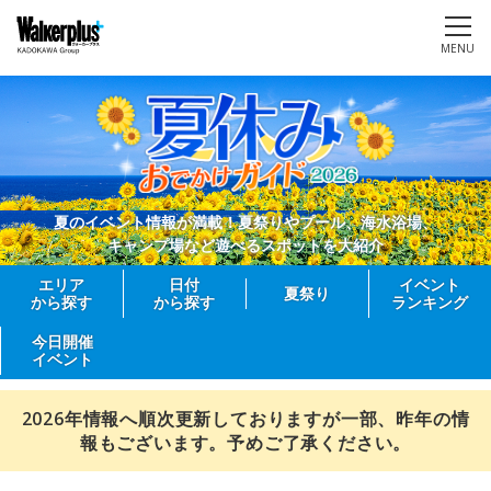
MENU
夏のイベント情報が満載！夏祭りやプール、海水浴場、
キャンプ場など遊べるスポットを大紹介
エリア
日付
イベント
夏祭り
から探す
から探す
ランキング
今日開催
イベント
2026年情報へ順次更新しておりますが一部、昨年の情
報もございます。予めご了承ください。