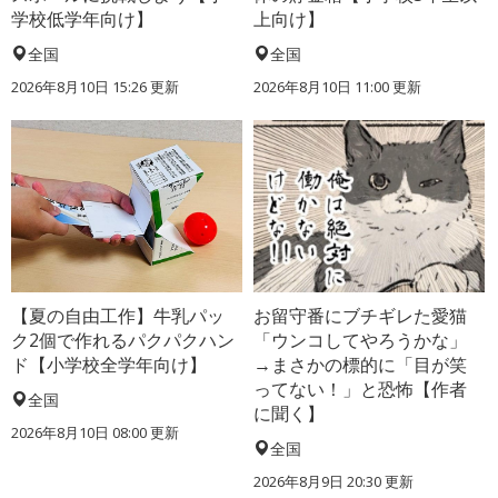
学校低学年向け】
上向け】
全国
全国
2026年8月10日 15:26
更新
2026年8月10日 11:00
更新
【夏の自由工作】牛乳パッ
お留守番にブチギレた愛猫
ク2個で作れるパクパクハン
「ウンコしてやろうかな」
ド【小学校全学年向け】
→まさかの標的に「目が笑
ってない！」と恐怖【作者
全国
に聞く】
2026年8月10日 08:00
更新
全国
2026年8月9日 20:30
更新