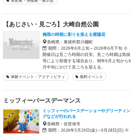
美術展・博物展・展示会
【あじさい・見ごろ】大崎自然公園
梅雨の時期に彩りを添える紫陽花
長崎県・東彼杵郡川棚町
期間：
2026年6月上旬～2026年6月下旬 ※
開催日は見ごろ時期の目安。見ごろ時期は気候
等により前後する場合あり。例年6月上旬から6
月中旬にかけて見ごろを迎える。
体験イベント・アクティビティ
無料イベント
ミッフィーバースデーマンス
ミッフィーのバースデーショーやグリーティン
グなどが行われる
長崎県・佐世保市
期間：
2026年5月29日(金)～6月28日(日) ※