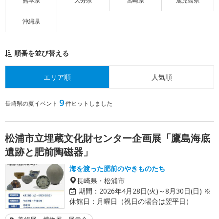
熊本県
大分県
宮崎県
鹿児島県
沖縄県
順番を並び替える
エリア順
人気順
9
長崎県の夏イベント
件ヒットしました
松浦市立埋蔵文化財センター企画展「鷹島海底
遺跡と肥前陶磁器」
海を渡った肥前のやきものたち
長崎県・松浦市
期間：
2026年4月28日(火)～8月30日(日) ※
休館日：月曜日（祝日の場合は翌平日）