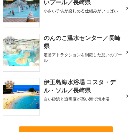
いプール／長崎県
小さい子供が楽しめる仕組みがいっぱい
のんのこ温水センター／長崎
2
県
定番アトラクションを網羅した憩いのプー
ル
伊王島海水浴場 コスタ・デ
3
ル・ソル／長崎県
白い砂浜と透明度が高い海で海水浴