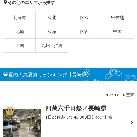
その他のエリアから探す
北海道
東北
関東
甲信越
北陸
東海
関西
中国
四国
九州・沖縄
夏の人気夏祭りランキング【長崎県】
2026/08/10 更新
四萬六千日祭／長崎県
1
1日のお参りで46,000日分のご利益