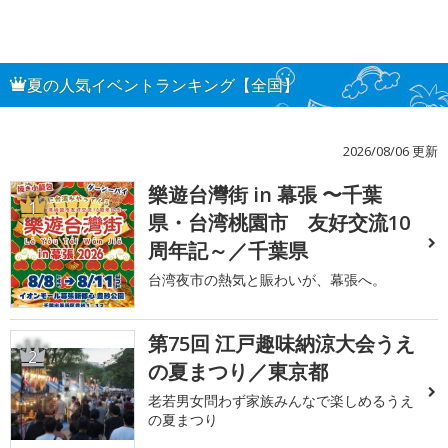
夏の人気イベントランキング【全国】
2026/08/06 更新
樂遊台灣街 in 幕張 〜千葉
1
県・台湾桃園市 友好交流10
周年記～／千葉県
台湾夜市の熱気と賑わいが、幕張へ。
第75回 江戸趣味納涼大会うえ
2
の夏まつり／東京都
老若男女問わず家族みんなで楽しめるうえ
の夏まつり