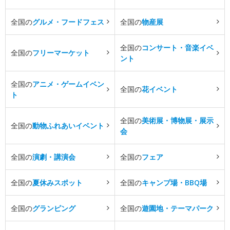
全国の
グルメ・フードフェス
全国の
物産展
全国の
コンサート・音楽イベ
全国の
フリーマーケット
ント
全国の
アニメ・ゲームイベン
全国の
花イベント
ト
全国の
美術展・博物展・展示
全国の
動物ふれあいイベント
会
全国の
演劇・講演会
全国の
フェア
全国の
夏休みスポット
全国の
キャンプ場・BBQ場
全国の
グランピング
全国の
遊園地・テーマパーク