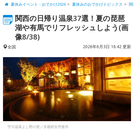
夏休みイベント・おでかけ2026
夏休みのおでかけトピックス
関
関西の日帰り温泉37選！夏の琵琶
湖や有馬でリフレッシュしよう(画
像8/38)
2026年6月3日 16:42 更新
全国
宇川温泉よし野の里／京都府京丹後市