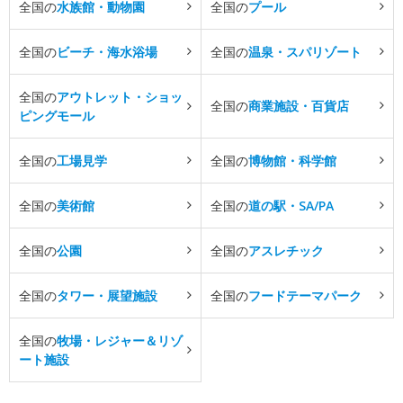
全国の
水族館・動物園
全国の
プール
全国の
ビーチ・海水浴場
全国の
温泉・スパリゾート
全国の
アウトレット・ショッ
全国の
商業施設・百貨店
ピングモール
全国の
工場見学
全国の
博物館・科学館
全国の
美術館
全国の
道の駅・SA/PA
全国の
公園
全国の
アスレチック
全国の
タワー・展望施設
全国の
フードテーマパーク
全国の
牧場・レジャー＆リゾ
ート施設