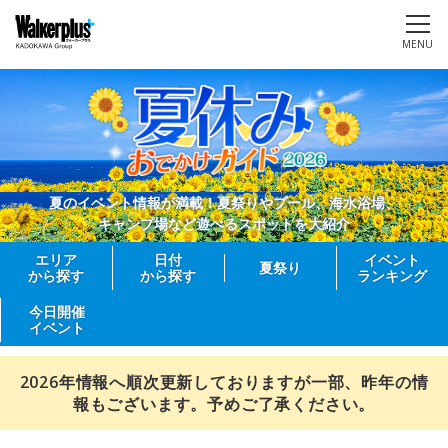
MENU
夏のイベント情報が満載！夏祭りやプール、海水浴場、
キャンプ場など遊べるスポットを大紹介
エリア
日付
イベント
夏祭り
から探す
から探す
ランキング
今日開催
イベント
2026年情報へ順次更新しておりますが一部、昨年の情
報もございます。予めご了承ください。