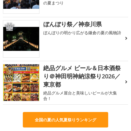
の夏まつり
ぼんぼり祭／神奈川県
2
ぼんぼりの明かり広がる鎌倉の夏の風物詩
絶品グルメ ビール＆日本酒祭
3
り＠神田明神納涼祭り2026／
東京都
絶品グルメ屋台と美味しいビールが大集
合！
全国の夏の人気夏祭りランキング