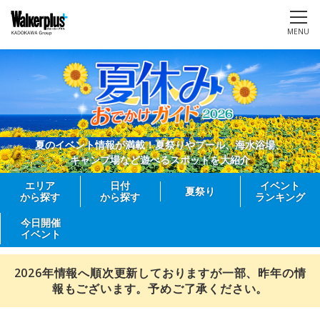
MENU
夏のイベント情報が満載！夏祭りやプール、海水浴場、
キャンプ場など遊べるスポットを大紹介
エリア
日付
イベント
夏祭り
から探す
から探す
ランキング
今日開催
イベント
2026年情報へ順次更新しておりますが一部、昨年の情
報もございます。予めご了承ください。