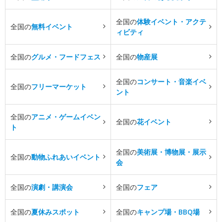
全国の
体験イベント・アクテ
全国の
無料イベント
ィビティ
全国の
グルメ・フードフェス
全国の
物産展
全国の
コンサート・音楽イベ
全国の
フリーマーケット
ント
全国の
アニメ・ゲームイベン
全国の
花イベント
ト
全国の
美術展・博物展・展示
全国の
動物ふれあいイベント
会
全国の
演劇・講演会
全国の
フェア
全国の
夏休みスポット
全国の
キャンプ場・BBQ場