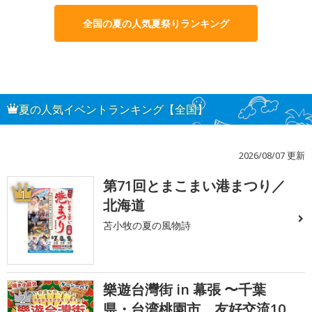
全国の夏の人気夏祭りランキング
夏の人気イベントランキング【全国】
2026/08/07 更新
第71回とまこまい港まつり／
1
北海道
苫小牧の夏の風物詩
樂遊台灣街 in 幕張 〜千葉
2
県・台湾桃園市 友好交流10