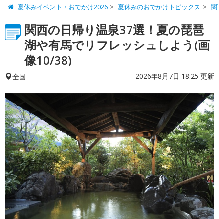
夏休みイベント・おでかけ2026
夏休みのおでかけトピックス
関
関西の日帰り温泉37選！夏の琵琶
湖や有馬でリフレッシュしよう(画
像10/38)
2026年8月7日 18:25 更新
全国