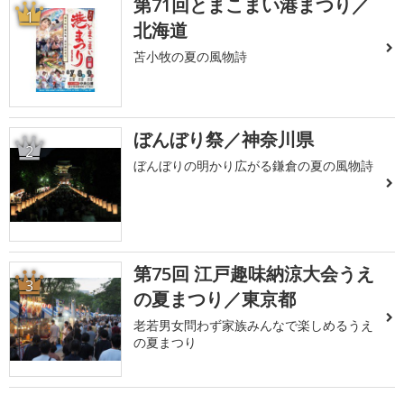
第71回とまこまい港まつり／
1
北海道
苫小牧の夏の風物詩
ぼんぼり祭／神奈川県
2
ぼんぼりの明かり広がる鎌倉の夏の風物詩
第75回 江戸趣味納涼大会うえ
3
の夏まつり／東京都
老若男女問わず家族みんなで楽しめるうえ
の夏まつり