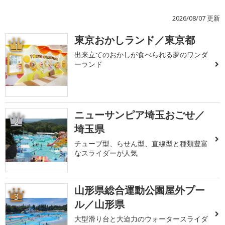
2026/08/07 更新
東京おかしランド／東京都
1
出来立てのおかしが食べられる夢のワンダ
ーランド
ニューサンピア埼玉おごせ／
2
埼玉県
チューブ型、らせん型、直線型と種類豊富
なスライダーが人気
山形県総合運動公園屋外プー
3
ル／山形県
大型滑り台と大迫力のウォータースライダ