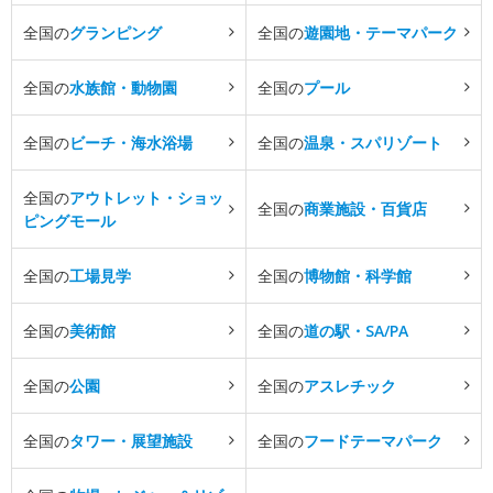
全国の
グランピング
全国の
遊園地・テーマパーク
全国の
水族館・動物園
全国の
プール
全国の
ビーチ・海水浴場
全国の
温泉・スパリゾート
全国の
アウトレット・ショッ
全国の
商業施設・百貨店
ピングモール
全国の
工場見学
全国の
博物館・科学館
全国の
美術館
全国の
道の駅・SA/PA
全国の
公園
全国の
アスレチック
全国の
タワー・展望施設
全国の
フードテーマパーク