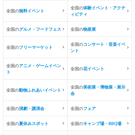
全国の
体験イベント・アクテ
全国の
無料イベント
ィビティ
全国の
グルメ・フードフェス
全国の
物産展
全国の
コンサート・音楽イベ
全国の
フリーマーケット
ント
全国の
アニメ・ゲームイベン
全国の
花イベント
ト
全国の
美術展・博物展・展示
全国の
動物ふれあいイベント
会
全国の
演劇・講演会
全国の
フェア
全国の
夏休みスポット
全国の
キャンプ場・BBQ場