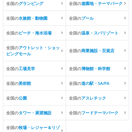
全国の
グランピング
全国の
遊園地・テーマパーク
全国の
水族館・動物園
全国の
プール
全国の
ビーチ・海水浴場
全国の
温泉・スパリゾート
全国の
アウトレット・ショッ
全国の
商業施設・百貨店
ピングモール
全国の
工場見学
全国の
博物館・科学館
全国の
美術館
全国の
道の駅・SA/PA
全国の
公園
全国の
アスレチック
全国の
タワー・展望施設
全国の
フードテーマパーク
全国の
牧場・レジャー＆リゾ