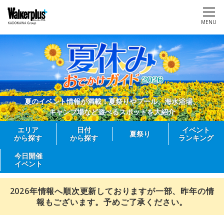
MENU
夏のイベント情報が満載！夏祭りやプール、海水浴場、
キャンプ場など遊べるスポットを大紹介
エリア
日付
イベント
夏祭り
から探す
から探す
ランキング
今日開催
イベント
2026年情報へ順次更新しておりますが一部、昨年の情
報もございます。予めご了承ください。