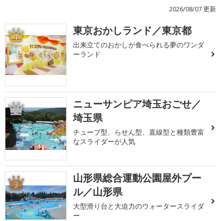
2026/08/07 更新
東京おかしランド／東京都
1
出来立てのおかしが食べられる夢のワンダ
ーランド
ニューサンピア埼玉おごせ／
2
埼玉県
チューブ型、らせん型、直線型と種類豊富
なスライダーが人気
山形県総合運動公園屋外プー
3
ル／山形県
大型滑り台と大迫力のウォータースライダ
ー