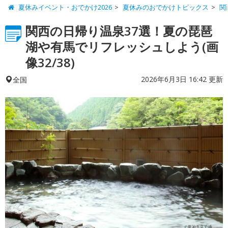
夏休みイベント・おでかけ2026
夏休みのおでかけトピックス
関
関西の日帰り温泉37選！夏の琵琶
湖や有馬でリフレッシュしよう(画
像32/38)
2026年6月3日 16:42 更新
全国