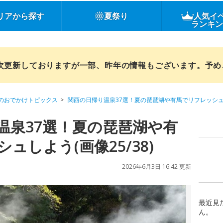
リアから探す
夏祭り
人気イ
ランキ
順次更新しておりますが一部、昨年の情報もございます。予
のおでかけトピックス
関西の日帰り温泉37選！夏の琵琶湖や有馬でリフレッシ
温泉37選！夏の琵琶湖や有
ュしよう(画像25/38)
2026年6月3日 16:42 更新
最近見
ん。