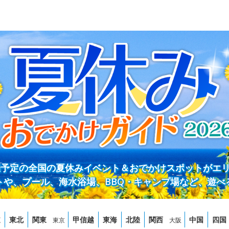
開催予定の全国の夏休みイベント＆おでかけスポットがエ
トや、プール、海水浴場、BBQ・キャンプ場など、遊べ
道
東北
関東
甲信越
東海
北陸
関西
中国
四国
東京
大阪