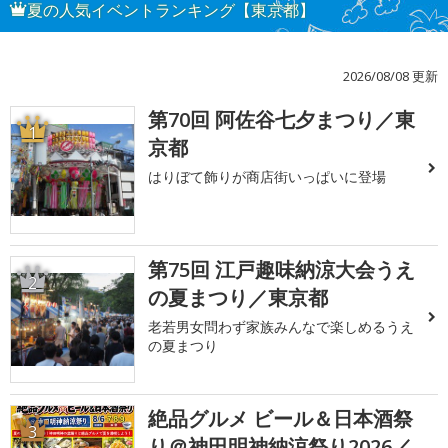
夏の人気イベントランキング【東京都】
2026/08/08 更新
第70回 阿佐谷七夕まつり／東
1
京都
はりぼて飾りが商店街いっぱいに登場
第75回 江戸趣味納涼大会うえ
2
の夏まつり／東京都
老若男女問わず家族みんなで楽しめるうえ
の夏まつり
絶品グルメ ビール＆日本酒祭
3
り＠神田明神納涼祭り2026／