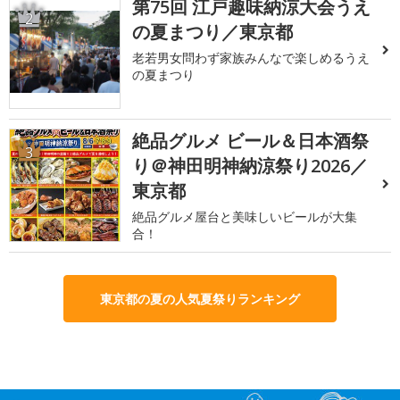
第75回 江戸趣味納涼大会うえ
2
の夏まつり／東京都
老若男女問わず家族みんなで楽しめるうえ
の夏まつり
絶品グルメ ビール＆日本酒祭
3
り＠神田明神納涼祭り2026／
東京都
絶品グルメ屋台と美味しいビールが大集
合！
東京都の夏の人気夏祭りランキング