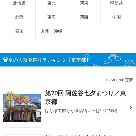
北海道
東北
関東
甲信越
北陸
東海
関西
中国
四国
九州・沖縄
夏の人気夏祭りランキング【東京都】
2026/08/08 更新
第70回 阿佐谷七夕まつり／東
1
京都
はりぼて飾りが商店街いっぱいに登場