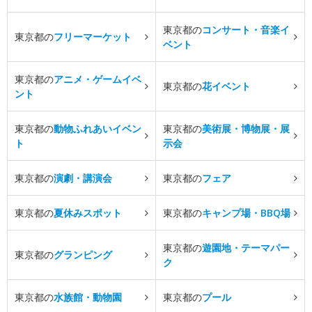
東京都の
コンサート・音楽イ
東京都の
フリーマーケット
ベント
東京都の
アニメ・ゲームイベ
東京都の
花イベント
ント
東京都の
動物ふれあいイベン
東京都の
美術展・博物展・展
ト
示会
東京都の
演劇・講演会
東京都の
フェア
東京都の
夏休みスポット
東京都の
キャンプ場・BBQ場
東京都の
遊園地・テーマパー
東京都の
グランピング
ク
東京都の
水族館・動物園
東京都の
プール