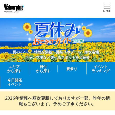
MENU
夏のイベント情報が満載！夏祭りやプール、海水浴場、
キャンプ場など遊べるスポットを大紹介
エリア
日付
イベント
夏祭り
から探す
から探す
ランキング
今日開催
イベント
2026年情報へ順次更新しておりますが一部、昨年の情
報もございます。予めご了承ください。