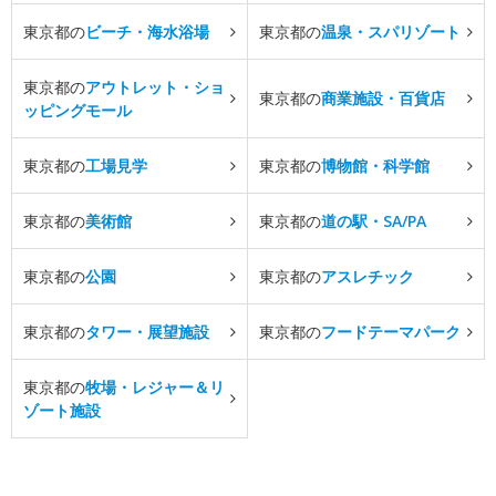
東京都の
ビーチ・海水浴場
東京都の
温泉・スパリゾート
東京都の
アウトレット・ショ
東京都の
商業施設・百貨店
ッピングモール
東京都の
工場見学
東京都の
博物館・科学館
東京都の
美術館
東京都の
道の駅・SA/PA
東京都の
公園
東京都の
アスレチック
東京都の
タワー・展望施設
東京都の
フードテーマパーク
東京都の
牧場・レジャー＆リ
ゾート施設