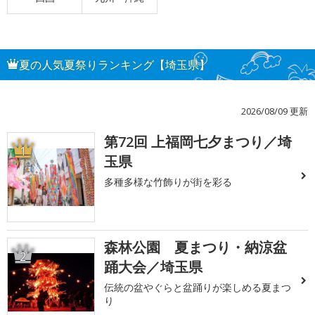
夏の人気夏祭りランキング【埼玉県】
2026/08/09 更新
第72回 上福岡七夕まつり／埼
1
玉県
多種多様な竹飾りが街を彩る
森林公園 夏まつり・納涼盆
2
踊大会／埼玉県
伝統の盆やぐらと盆踊りが楽しめる夏まつ
り