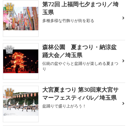
第72回 上福岡七夕まつり／埼
1
玉県
多種多様な竹飾りが街を彩る
森林公園 夏まつり・納涼盆
2
踊大会／埼玉県
伝統の盆やぐらと盆踊りが楽しめる夏まつ
り
大宮夏まつり 第30回東大宮サ
3
マーフェスティバル／埼玉県
盆踊りで盛り上がろう！