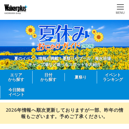
MENU
夏のイベント情報が満載！夏祭りやプール、海水浴場、
キャンプ場など遊べるスポットを大紹介
エリア
日付
イベント
夏祭り
から探す
から探す
ランキング
今日開催
イベント
2026年情報へ順次更新しておりますが一部、昨年の情
報もございます。予めご了承ください。