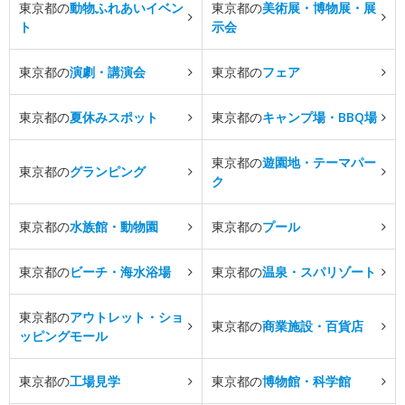
東京都の
動物ふれあいイベン
東京都の
美術展・博物展・展
ト
示会
東京都の
演劇・講演会
東京都の
フェア
東京都の
夏休みスポット
東京都の
キャンプ場・BBQ場
東京都の
遊園地・テーマパー
東京都の
グランピング
ク
東京都の
水族館・動物園
東京都の
プール
東京都の
ビーチ・海水浴場
東京都の
温泉・スパリゾート
東京都の
アウトレット・ショ
東京都の
商業施設・百貨店
ッピングモール
東京都の
工場見学
東京都の
博物館・科学館