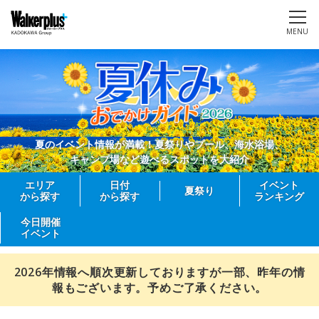
MENU
夏のイベント情報が満載！夏祭りやプール、海水浴場、
キャンプ場など遊べるスポットを大紹介
エリア
日付
イベント
夏祭り
から探す
から探す
ランキング
今日開催
イベント
2026年情報へ順次更新しておりますが一部、昨年の情
報もございます。予めご了承ください。