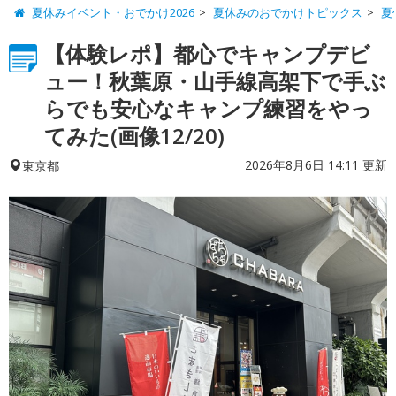
夏休みイベント・おでかけ2026
夏休みのおでかけトピックス
夏
【体験レポ】都心でキャンプデビ
ュー！秋葉原・山手線高架下で手ぶ
らでも安心なキャンプ練習をやっ
てみた(画像12/20)
2026年8月6日 14:11 更新
東京都