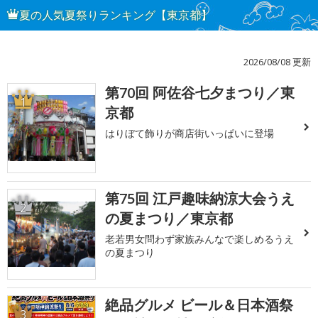
夏の人気夏祭りランキング【東京都】
2026/08/08 更新
第70回 阿佐谷七夕まつり／東
1
京都
はりぼて飾りが商店街いっぱいに登場
第75回 江戸趣味納涼大会うえ
2
の夏まつり／東京都
老若男女問わず家族みんなで楽しめるうえ
の夏まつり
絶品グルメ ビール＆日本酒祭
3