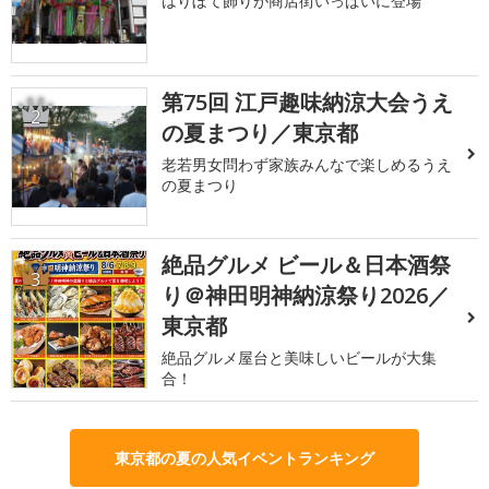
はりぼて飾りが商店街いっぱいに登場
第75回 江戸趣味納涼大会うえ
2
の夏まつり／東京都
老若男女問わず家族みんなで楽しめるうえ
の夏まつり
絶品グルメ ビール＆日本酒祭
3
り＠神田明神納涼祭り2026／
東京都
絶品グルメ屋台と美味しいビールが大集
合！
東京都の夏の人気イベントランキング