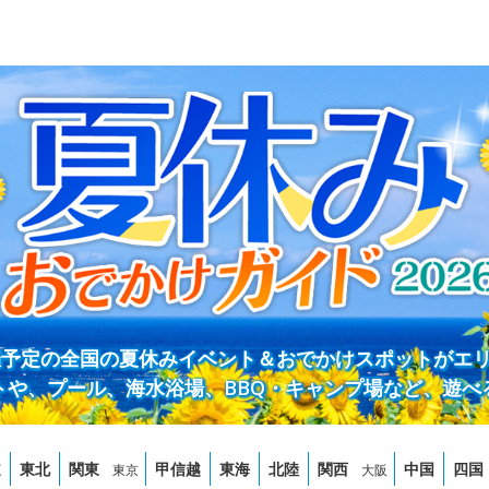
開催予定の全国の夏休みイベント＆おでかけスポットがエ
トや、プール、海水浴場、BBQ・キャンプ場など、遊べ
道
東北
関東
甲信越
東海
北陸
関西
中国
四国
東京
大阪