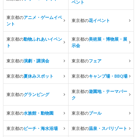
ベント
東京都の
アニメ・ゲームイベ
東京都の
花イベント
ント
東京都の
動物ふれあいイベン
東京都の
美術展・博物展・展
ト
示会
東京都の
演劇・講演会
東京都の
フェア
東京都の
夏休みスポット
東京都の
キャンプ場・BBQ場
東京都の
遊園地・テーマパー
東京都の
グランピング
ク
東京都の
水族館・動物園
東京都の
プール
東京都の
ビーチ・海水浴場
東京都の
温泉・スパリゾート