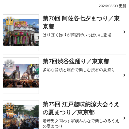
2026/08/09 更新
第70回 阿佐谷七夕まつり／東
1
京都
はりぼて飾りが商店街いっぱいに登場
第7回渋谷盆踊り／東京都
2
多彩な音頭と屋台で楽しむ渋谷の夏祭り
第75回 江戸趣味納涼大会うえ
3
の夏まつり／東京都
老若男女問わず家族みんなで楽しめるうえ
の夏まつり