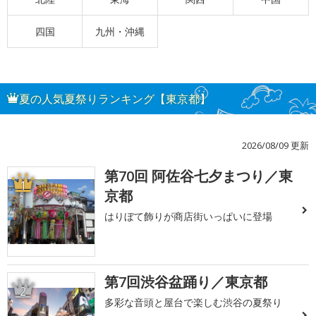
四国
九州・沖縄
夏の人気夏祭りランキング【東京都】
2026/08/09 更新
第70回 阿佐谷七夕まつり／東
1
京都
はりぼて飾りが商店街いっぱいに登場
第7回渋谷盆踊り／東京都
2
多彩な音頭と屋台で楽しむ渋谷の夏祭り