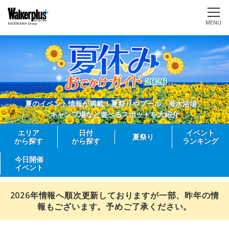
MENU
夏のイベント情報が満載！夏祭りやプール、海水浴場、
キャンプ場など遊べるスポットを大紹介
エリア
日付
イベント
夏祭り
から探す
から探す
ランキング
今日開催
イベント
2026年情報へ順次更新しておりますが一部、昨年の情
報もございます。予めご了承ください。