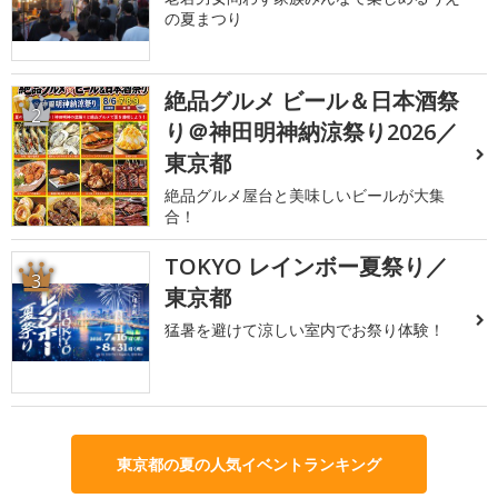
の夏まつり
絶品グルメ ビール＆日本酒祭
2
り＠神田明神納涼祭り2026／
東京都
絶品グルメ屋台と美味しいビールが大集
合！
TOKYO レインボー夏祭り／
3
東京都
猛暑を避けて涼しい室内でお祭り体験！
東京都の夏の人気イベントランキング