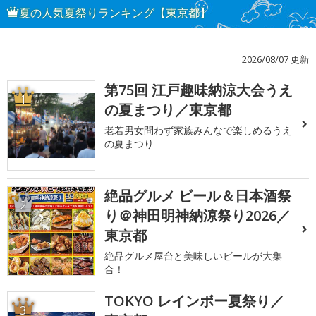
夏の人気夏祭りランキング【東京都】
2026/08/07 更新
第75回 江戸趣味納涼大会うえ
1
の夏まつり／東京都
老若男女問わず家族みんなで楽しめるうえ
の夏まつり
絶品グルメ ビール＆日本酒祭
2
り＠神田明神納涼祭り2026／
東京都
絶品グルメ屋台と美味しいビールが大集
合！
TOKYO レインボー夏祭り／
3