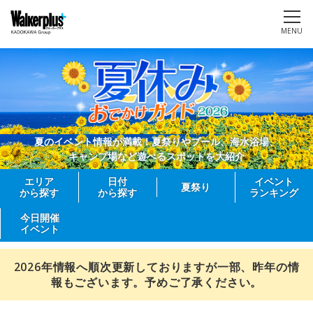
MENU
夏のイベント情報が満載！夏祭りやプール、海水浴場、
キャンプ場など遊べるスポットを大紹介
エリア
日付
イベント
夏祭り
から探す
から探す
ランキング
今日開催
イベント
2026年情報へ順次更新しておりますが一部、昨年の情
報もございます。予めご了承ください。