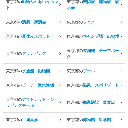
東京都の
動物ふれあいイベン
東京都の
美術展・博物展・展
ト
示会
東京都の
演劇・講演会
東京都の
フェア
東京都の
夏休みスポット
東京都の
キャンプ場・BBQ場
東京都の
遊園地・テーマパー
東京都の
グランピング
ク
東京都の
水族館・動物園
東京都の
プール
東京都の
ビーチ・海水浴場
東京都の
温泉・スパリゾート
東京都の
アウトレット・ショ
東京都の
商業施設・百貨店
ッピングモール
東京都の
工場見学
東京都の
博物館・科学館