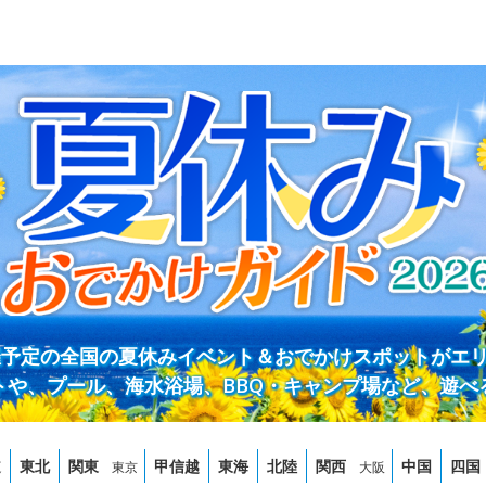
開催予定の全国の夏休みイベント＆おでかけスポットがエ
トや、プール、海水浴場、BBQ・キャンプ場など、遊べ
道
東北
関東
甲信越
東海
北陸
関西
中国
四国
東京
大阪