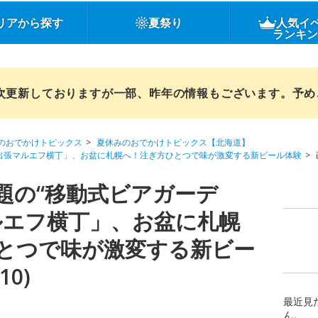
リアから探す
夏祭り
人気イ
ランキ
順次更新しておりますが一部、昨年の情報もございます。予
のおでかけトピックス
夏休みのおでかけトピックス【北海道】
「出張マルエフ横丁」、お盆に札幌へ！注ぎ方ひとつで味が激変する新ビール体験
題の“移動式ビアガーデ
ルエフ横丁」、お盆に札幌
とつで味が激変する新ビー
10)
最近見
ん。