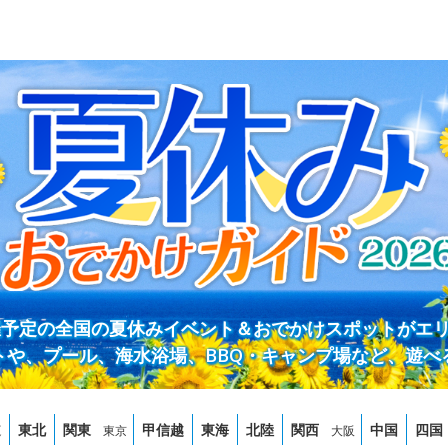
開催予定の全国の夏休みイベント＆おでかけスポットがエ
トや、プール、海水浴場、BBQ・キャンプ場など、遊べ
道
東北
関東
甲信越
東海
北陸
関西
中国
四国
東京
大阪