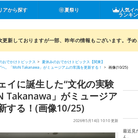
リアから探す
夏祭り
人気イ
ランキ
順次更新しておりますが一部、昨年の情報もございます。予
のおでかけトピックス
夏休みのおでかけトピックス【関東】
へ。「MoN Takanawa」がミュージアムの常識を更新する！
画像(10/25)
ェイに誕生した“文化の実験
 Takanawa」がミュージア
する！(画像10/25)
2026年5月14日 10:10 更新
最近見
ん。