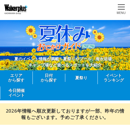
MENU
夏のイベント情報が満載！夏祭りやプール、海水浴場、
キャンプ場など遊べるスポットを大紹介
エリア
日付
イベント
夏祭り
から探す
から探す
ランキング
今日開催
イベント
2026年情報へ順次更新しておりますが一部、昨年の情
報もございます。予めご了承ください。