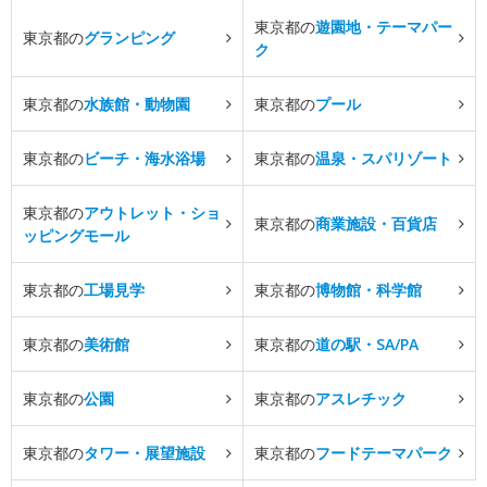
東京都の
遊園地・テーマパー
東京都の
グランピング
ク
東京都の
水族館・動物園
東京都の
プール
東京都の
ビーチ・海水浴場
東京都の
温泉・スパリゾート
東京都の
アウトレット・ショ
東京都の
商業施設・百貨店
ッピングモール
東京都の
工場見学
東京都の
博物館・科学館
東京都の
美術館
東京都の
道の駅・SA/PA
東京都の
公園
東京都の
アスレチック
東京都の
タワー・展望施設
東京都の
フードテーマパーク