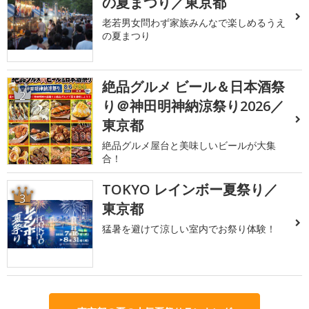
の夏まつり／東京都
老若男女問わず家族みんなで楽しめるうえ
の夏まつり
絶品グルメ ビール＆日本酒祭
2
り＠神田明神納涼祭り2026／
東京都
絶品グルメ屋台と美味しいビールが大集
合！
TOKYO レインボー夏祭り／
3
東京都
猛暑を避けて涼しい室内でお祭り体験！