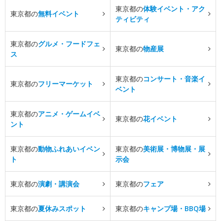
東京都の
体験イベント・アク
東京都の
無料イベント
ティビティ
東京都の
グルメ・フードフェ
東京都の
物産展
ス
東京都の
コンサート・音楽イ
東京都の
フリーマーケット
ベント
東京都の
アニメ・ゲームイベ
東京都の
花イベント
ント
東京都の
動物ふれあいイベン
東京都の
美術展・博物展・展
ト
示会
東京都の
演劇・講演会
東京都の
フェア
東京都の
夏休みスポット
東京都の
キャンプ場・BBQ場