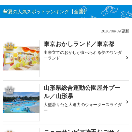
夏の人気スポットランキング【全国】
2026/08/09 更新
東京おかしランド／東京都
1
出来立てのおかしが食べられる夢のワンダ
ーランド
山形県総合運動公園屋外プー
2
ル／山形県
大型滑り台と大迫力のウォータースライダ
ー
ニューサンピア埼玉おごせ／