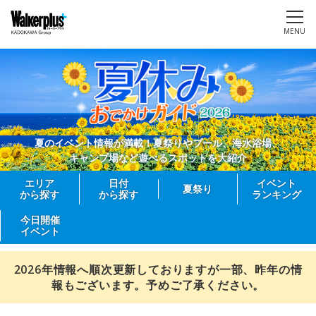
MENU
夏のイベント情報が満載！夏祭りやプール、海水浴場、
キャンプ場など遊べるスポットを大紹介
エリア
日付
イベント
夏祭り
から探す
から探す
ランキング
今日開催
イベント
2026年情報へ順次更新しておりますが一部、昨年の情
報もございます。予めご了承ください。