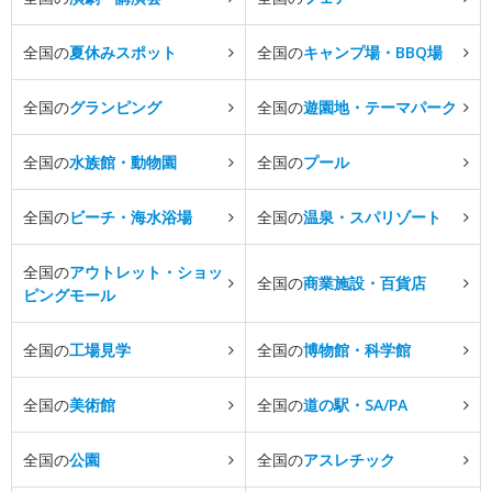
全国の
夏休みスポット
全国の
キャンプ場・BBQ場
全国の
グランピング
全国の
遊園地・テーマパーク
全国の
水族館・動物園
全国の
プール
全国の
ビーチ・海水浴場
全国の
温泉・スパリゾート
全国の
アウトレット・ショッ
全国の
商業施設・百貨店
ピングモール
全国の
工場見学
全国の
博物館・科学館
全国の
美術館
全国の
道の駅・SA/PA
全国の
公園
全国の
アスレチック