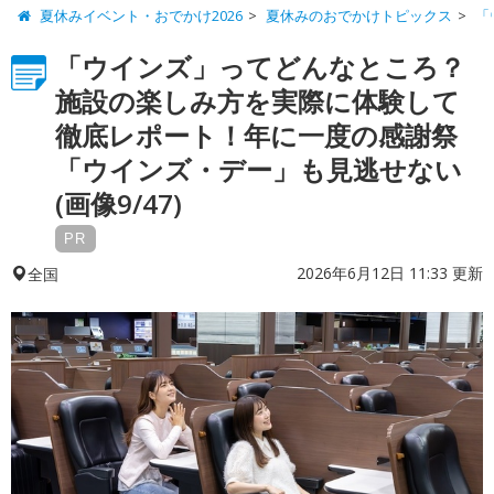
夏休みイベント・おでかけ2026
夏休みのおでかけトピックス
「
「ウインズ」ってどんなところ？
施設の楽しみ方を実際に体験して
徹底レポート！年に一度の感謝祭
「ウインズ・デー」も見逃せない
(画像9/47)
PR
2026年6月12日 11:33 更新
全国