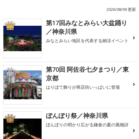
2026/08/09 更新
第17回みなとみらい大盆踊り
1
／神奈川県
みなとみらい地区を代表する納涼イベント
第70回 阿佐谷七夕まつり／東
2
京都
はりぼて飾りが商店街いっぱいに登場
ぼんぼり祭／神奈川県
3
ぼんぼりの明かり広がる鎌倉の夏の風物詩