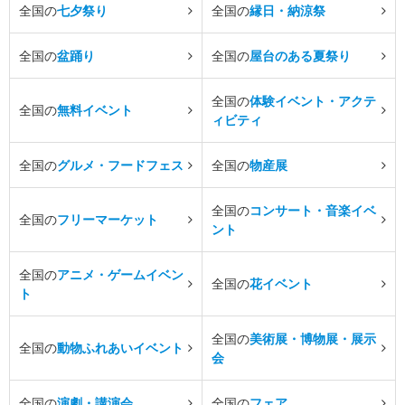
全国の
七夕祭り
全国の
縁日・納涼祭
全国の
盆踊り
全国の
屋台のある夏祭り
全国の
体験イベント・アクテ
全国の
無料イベント
ィビティ
全国の
グルメ・フードフェス
全国の
物産展
全国の
コンサート・音楽イベ
全国の
フリーマーケット
ント
全国の
アニメ・ゲームイベン
全国の
花イベント
ト
全国の
美術展・博物展・展示
全国の
動物ふれあいイベント
会
全国の
演劇・講演会
全国の
フェア