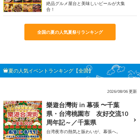
絶品グルメ屋台と美味しいビールが大集
合！
全国の夏の人気夏祭りランキング
夏の人気イベントランキング【全国】
2026/08/06 更新
樂遊台灣街 in 幕張 〜千葉
1
県・台湾桃園市 友好交流10
周年記～／千葉県
台湾夜市の熱気と賑わいが、幕張へ。