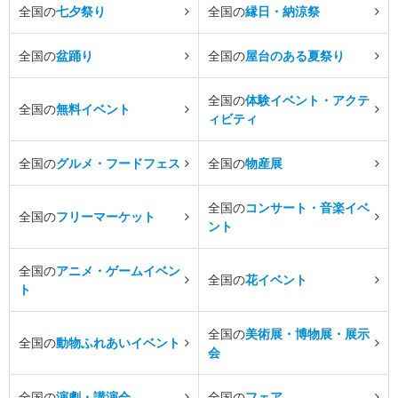
全国の
七夕祭り
全国の
縁日・納涼祭
全国の
盆踊り
全国の
屋台のある夏祭り
全国の
体験イベント・アクテ
全国の
無料イベント
ィビティ
全国の
グルメ・フードフェス
全国の
物産展
全国の
コンサート・音楽イベ
全国の
フリーマーケット
ント
全国の
アニメ・ゲームイベン
全国の
花イベント
ト
全国の
美術展・博物展・展示
全国の
動物ふれあいイベント
会
全国の
演劇・講演会
全国の
フェア