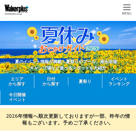
MENU
夏のイベント情報が満載！夏祭りやプール、海水浴場、
キャンプ場など遊べるスポットを大紹介
エリア
日付
イベント
夏祭り
から探す
から探す
ランキング
今日開催
イベント
2026年情報へ順次更新しておりますが一部、昨年の情
報もございます。予めご了承ください。