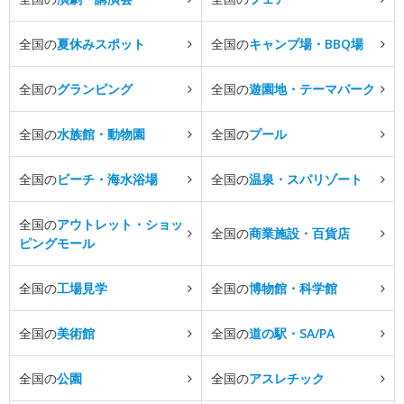
全国の
夏休みスポット
全国の
キャンプ場・BBQ場
全国の
グランピング
全国の
遊園地・テーマパーク
全国の
水族館・動物園
全国の
プール
全国の
ビーチ・海水浴場
全国の
温泉・スパリゾート
全国の
アウトレット・ショッ
全国の
商業施設・百貨店
ピングモール
全国の
工場見学
全国の
博物館・科学館
全国の
美術館
全国の
道の駅・SA/PA
全国の
公園
全国の
アスレチック