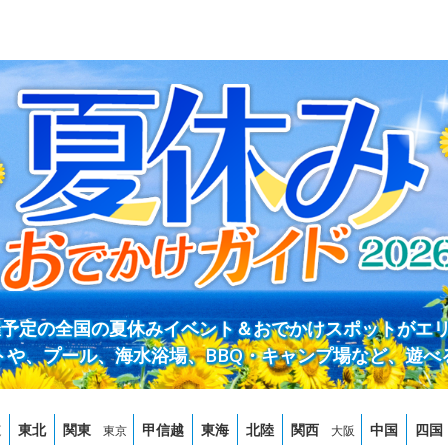
開催予定の全国の夏休みイベント＆おでかけスポットがエ
トや、プール、海水浴場、BBQ・キャンプ場など、遊べ
道
東北
関東
甲信越
東海
北陸
関西
中国
四国
東京
大阪