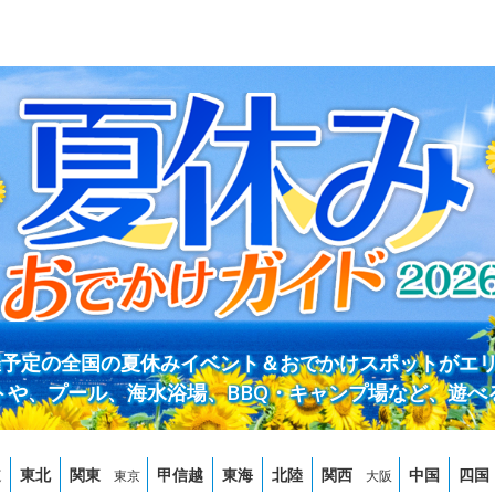
開催予定の全国の夏休みイベント＆おでかけスポットがエ
トや、プール、海水浴場、BBQ・キャンプ場など、遊べ
道
東北
関東
甲信越
東海
北陸
関西
中国
四国
東京
大阪