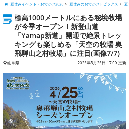
夏休みイベント・おでかけ2026
夏休みのおでかけトピックス
夏
標高1000メートルにある秘境牧場
が今季オープン！新登山道
「Yamap新道」開通で絶景トレッ
キングも楽しめる「天空の牧場 奥
飛騨山之村牧場」に注目(画像7/7)
2026年5月26日 17:00 更新
岐阜県