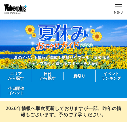
MENU
夏のイベント情報が満載！夏祭りやプール、海水浴場、
キャンプ場など遊べるスポットを大紹介
エリア
日付
イベント
夏祭り
から探す
から探す
ランキング
今日開催
イベント
2026年情報へ順次更新しておりますが一部、昨年の情
報もございます。予めご了承ください。