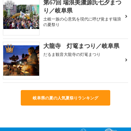
第67回 瑞浪美濃源氏七夕まつ
2
り／岐阜県
土岐一族の心意気を現代に呼び覚ます瑞浪
の夏祭り
大龍寺 灯篭まつり／岐阜県
3
だるま観音大龍寺の灯篭まつり
岐阜県の夏の人気夏祭りランキング