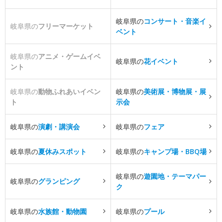
岐阜県の
コンサート・音楽イ
岐阜県の
フリーマーケット
ベント
岐阜県の
アニメ・ゲームイベ
岐阜県の
花イベント
ント
岐阜県の
動物ふれあいイベン
岐阜県の
美術展・博物展・展
ト
示会
岐阜県の
演劇・講演会
岐阜県の
フェア
岐阜県の
夏休みスポット
岐阜県の
キャンプ場・BBQ場
岐阜県の
遊園地・テーマパー
岐阜県の
グランピング
ク
岐阜県の
水族館・動物園
岐阜県の
プール