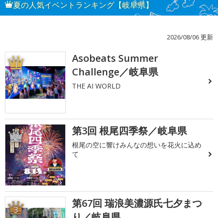
夏の人気イベントランキング【岐阜県】
2026/08/06 更新
Asobeats Summer
1
Challenge／岐阜県
THE AI WORLD
第3回 根尾四季祭／岐阜県
2
根尾の空に響けみんなの想いを花火に込め
て
第67回 瑞浪美濃源氏七夕まつ
3
り／岐阜県