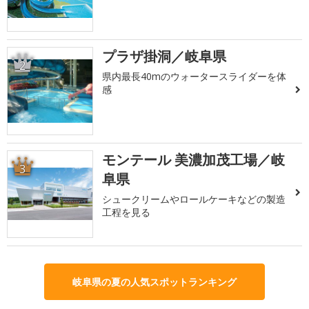
プラザ掛洞／岐阜県
2
県内最長40mのウォータースライダーを体
感
モンテール 美濃加茂工場／岐
3
阜県
シュークリームやロールケーキなどの製造
工程を見る
岐阜県の夏の人気スポットランキング