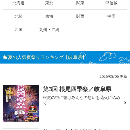
北海道
東北
関東
甲信越
北陸
東海
関西
中国
四国
九州・沖縄
夏の人気夏祭りランキング【岐阜県】
2026/08/06 更新
第3回 根尾四季祭／岐阜県
1
根尾の空に響けみんなの想いを花火に込め
て