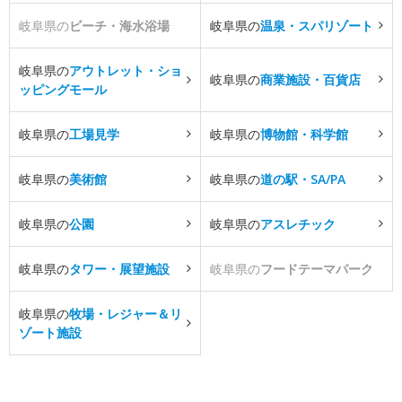
岐阜県の
ビーチ・海水浴場
岐阜県の
温泉・スパリゾート
岐阜県の
アウトレット・ショ
岐阜県の
商業施設・百貨店
ッピングモール
岐阜県の
工場見学
岐阜県の
博物館・科学館
岐阜県の
美術館
岐阜県の
道の駅・SA/PA
岐阜県の
公園
岐阜県の
アスレチック
岐阜県の
タワー・展望施設
岐阜県の
フードテーマパーク
岐阜県の
牧場・レジャー＆リ
ゾート施設