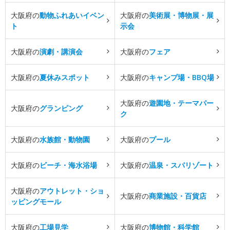
大阪府の
動物ふれあいイベン
大阪府の
美術展・博物展・展
ト
示会
大阪府の
演劇・講演会
大阪府の
フェア
大阪府の
夏休みスポット
大阪府の
キャンプ場・BBQ場
大阪府の
遊園地・テーマパー
大阪府の
グランピング
ク
大阪府の
水族館・動物園
大阪府の
プール
大阪府の
ビーチ・海水浴場
大阪府の
温泉・スパリゾート
大阪府の
アウトレット・ショ
大阪府の
商業施設・百貨店
ッピングモール
大阪府の
工場見学
大阪府の
博物館・科学館