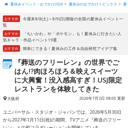
夏休みイベント・おでかけ2026
夏休みのおでかけトピックス
夏
今週末8/8(土)～8/9(日)開催の全国の夏休みイベント一
おすすめ
覧
「ちいかわ」や「ポケモン」も！夏休みに行きたい人
おすすめ
気キャラ・作品イベント19選
簡単にできる！夏休みの工作＆自由研究アイデア集
おすすめ
『葬送のフリーレン』の世界でご
はん!?肉ほろほろ＆映えスイーツ
に大興奮！没入感高すぎ！USJ限定
レストランを体験してきた
2026年7月3日 08:00 更新
大阪府
ユニバーサル・スタジオ・ジャパンでは、2026年5月30日
から2027年1月11日(祝)の期間、TVアニメ『葬送のフリー
レン』との初コラボレーションを開催している。