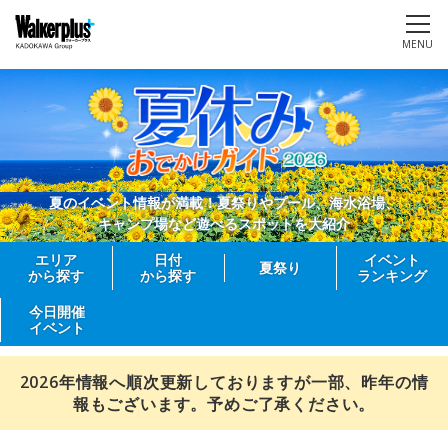
MENU
夏のイベント情報が満載！夏祭りやプール、海水浴場、
キャンプ場など遊べるスポットを大紹介
エリア
日付
イベント
夏祭り
から探す
から探す
ランキング
今日開催
イベント
2026年情報へ順次更新しておりますが一部、昨年の情
報もございます。予めご了承ください。