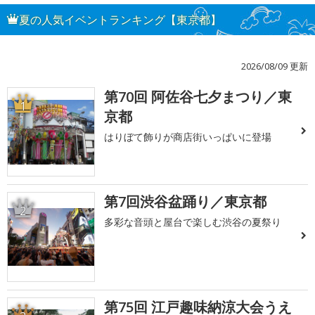
夏の人気イベントランキング【東京都】
2026/08/09 更新
第70回 阿佐谷七夕まつり／東
1
京都
はりぼて飾りが商店街いっぱいに登場
第7回渋谷盆踊り／東京都
2
多彩な音頭と屋台で楽しむ渋谷の夏祭り
第75回 江戸趣味納涼大会うえ