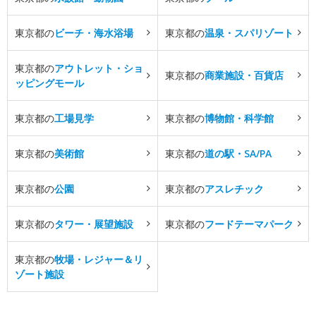
東京都の
ビーチ・海水浴場
東京都の
温泉・スパリゾート
東京都の
アウトレット・ショ
東京都の
商業施設・百貨店
ッピングモール
東京都の
工場見学
東京都の
博物館・科学館
東京都の
美術館
東京都の
道の駅・SA/PA
東京都の
公園
東京都の
アスレチック
東京都の
タワー・展望施設
東京都の
フードテーマパーク
東京都の
牧場・レジャー＆リ
ゾート施設