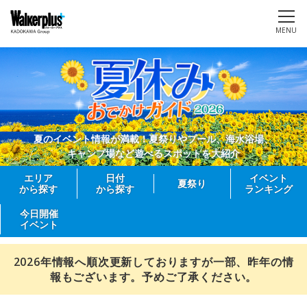
MENU
夏のイベント情報が満載！夏祭りやプール、海水浴場、
キャンプ場など遊べるスポットを大紹介
エリア
日付
イベント
夏祭り
から探す
から探す
ランキング
今日開催
イベント
2026年情報へ順次更新しておりますが一部、昨年の情
報もございます。予めご了承ください。