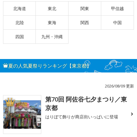
北海道
東北
関東
甲信越
北陸
東海
関西
中国
四国
九州・沖縄
夏の人気夏祭りランキング【東京都】
2026/08/09 更新
第70回 阿佐谷七夕まつり／東
1
京都
はりぼて飾りが商店街いっぱいに登場