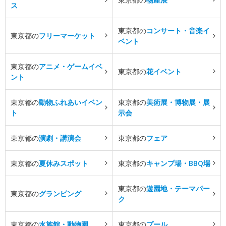
ス
東京都の
コンサート・音楽イ
東京都の
フリーマーケット
ベント
東京都の
アニメ・ゲームイベ
東京都の
花イベント
ント
東京都の
動物ふれあいイベン
東京都の
美術展・博物展・展
ト
示会
東京都の
演劇・講演会
東京都の
フェア
東京都の
夏休みスポット
東京都の
キャンプ場・BBQ場
東京都の
遊園地・テーマパー
東京都の
グランピング
ク
東京都の
水族館・動物園
東京都の
プール