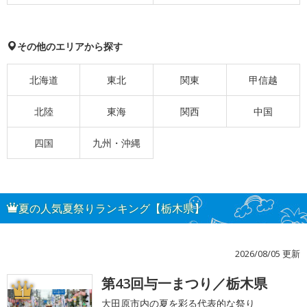
その他のエリアから探す
北海道
東北
関東
甲信越
北陸
東海
関西
中国
四国
九州・沖縄
夏の人気夏祭りランキング【栃木県】
2026/08/05 更新
第43回与一まつり／栃木県
1
大田原市内の夏を彩る代表的な祭り