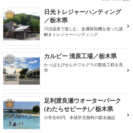
日光トレジャーハンティング
1
／栃木県
川治温泉で楽しむ、金属探知機を使った謎
解きトレジャーハンティング
カルビー 清原工場／栃木県
2
かっぱえびせんやフルグラの製造工程を見
学
足利渡良瀬ウオーターパーク
3
(わたらせビーチ)／栃木県
小学生80円、未就学児無料の親水施設