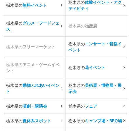
栃木県の
体験イベント・アク
栃木県の
無料イベント
ティビティ
栃木県の
グルメ・フードフェ
栃木県の
物産展
ス
栃木県の
コンサート・音楽イ
栃木県の
フリーマーケット
ベント
栃木県の
アニメ・ゲームイベ
栃木県の
花イベント
ント
栃木県の
動物ふれあいイベン
栃木県の
美術展・博物展・展
ト
示会
栃木県の
演劇・講演会
栃木県の
フェア
栃木県の
夏休みスポット
栃木県の
キャンプ場・BBQ場