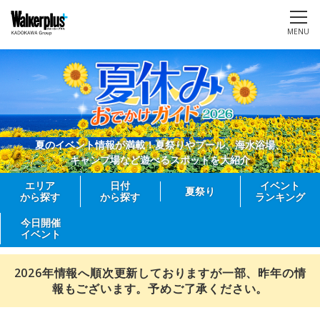
MENU
夏のイベント情報が満載！夏祭りやプール、海水浴場、
キャンプ場など遊べるスポットを大紹介
エリア
日付
イベント
夏祭り
から探す
から探す
ランキング
今日開催
イベント
2026年情報へ順次更新しておりますが一部、昨年の情
報もございます。予めご了承ください。