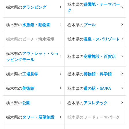
栃木県の
遊園地・テーマパー
栃木県の
グランピング
ク
栃木県の
水族館・動物園
栃木県の
プール
栃木県の
ビーチ・海水浴場
栃木県の
温泉・スパリゾート
栃木県の
アウトレット・ショ
栃木県の
商業施設・百貨店
ッピングモール
栃木県の
工場見学
栃木県の
博物館・科学館
栃木県の
美術館
栃木県の
道の駅・SA/PA
栃木県の
公園
栃木県の
アスレチック
栃木県の
タワー・展望施設
栃木県の
フードテーマパーク