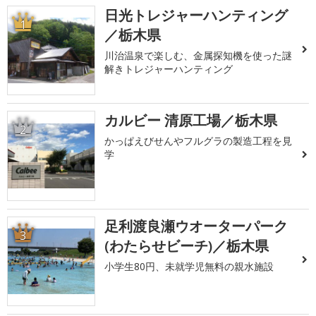
日光トレジャーハンティング
1
／栃木県
川治温泉で楽しむ、金属探知機を使った謎
解きトレジャーハンティング
カルビー 清原工場／栃木県
2
かっぱえびせんやフルグラの製造工程を見
学
足利渡良瀬ウオーターパーク
3
(わたらせビーチ)／栃木県
小学生80円、未就学児無料の親水施設