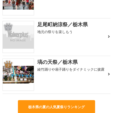
足尾町納涼祭／栃木県
2
地元の祭りを楽しもう
塙の天祭／栃木県
3
綾竹踊りや扇子踊りをダイナミックに披露
栃木県の夏の人気夏祭りランキング