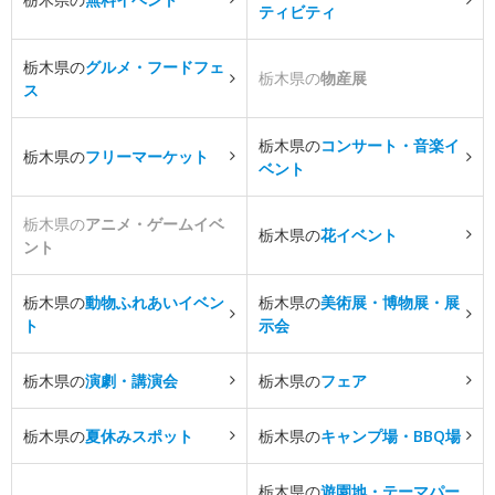
ティビティ
栃木県の
グルメ・フードフェ
栃木県の
物産展
ス
栃木県の
コンサート・音楽イ
栃木県の
フリーマーケット
ベント
栃木県の
アニメ・ゲームイベ
栃木県の
花イベント
ント
栃木県の
動物ふれあいイベン
栃木県の
美術展・博物展・展
ト
示会
栃木県の
演劇・講演会
栃木県の
フェア
栃木県の
夏休みスポット
栃木県の
キャンプ場・BBQ場
栃木県の
遊園地・テーマパー