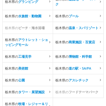
栃木県の
グランピング
ク
栃木県の
水族館・動物園
栃木県の
プール
栃木県の
ビーチ・海水浴場
栃木県の
温泉・スパリゾート
栃木県の
アウトレット・ショ
栃木県の
商業施設・百貨店
ッピングモール
栃木県の
工場見学
栃木県の
博物館・科学館
栃木県の
美術館
栃木県の
道の駅・SA/PA
栃木県の
公園
栃木県の
アスレチック
栃木県の
タワー・展望施設
栃木県の
フードテーマパーク
栃木県の
牧場・レジャー＆リ