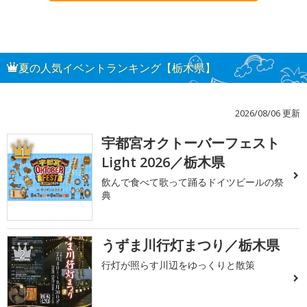
夏の人気イベントランキング【栃木県】
2026/08/06 更新
宇都宮オクトーバーフェスト
1
Light 2026／栃木県
飲んで食べて歌って踊るドイツビールの祭
典
うずま川行灯まつり／栃木県
2
行灯が照らす川辺をゆっくりと散策