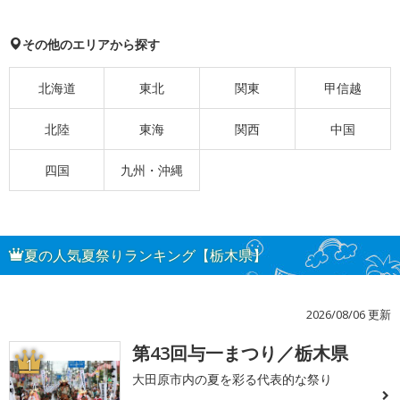
その他のエリアから探す
北海道
東北
関東
甲信越
北陸
東海
関西
中国
四国
九州・沖縄
夏の人気夏祭りランキング【栃木県】
2026/08/06 更新
第43回与一まつり／栃木県
1
大田原市内の夏を彩る代表的な祭り