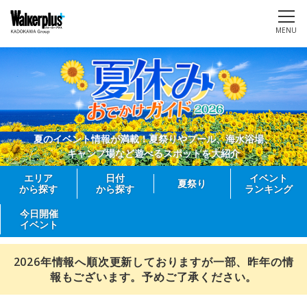
MENU
夏のイベント情報が満載！夏祭りやプール、海水浴場、
キャンプ場など遊べるスポットを大紹介
エリア
日付
イベント
夏祭り
から探す
から探す
ランキング
今日開催
イベント
2026年情報へ順次更新しておりますが一部、昨年の情
報もございます。予めご了承ください。