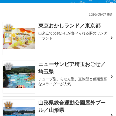
2026/08/07 更新
東京おかしランド／東京都
1
出来立てのおかしが食べられる夢のワンダ
ーランド
ニューサンピア埼玉おごせ／
2
埼玉県
チューブ型、らせん型、直線型と種類豊富
なスライダーが人気
山形県総合運動公園屋外プー
3
ル／山形県