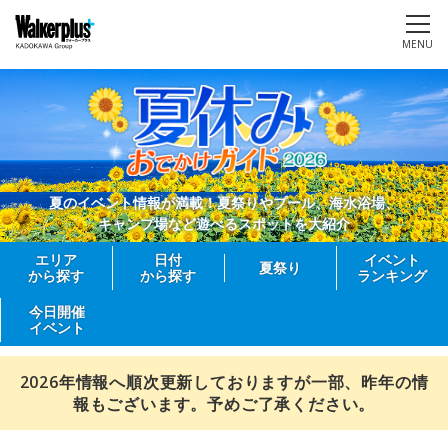
MENU
夏のイベント情報が満載！夏祭りやプール、海水浴場、
キャンプ場など遊べるスポットを大紹介
エリア
日付
イベント
夏祭り
から探す
から探す
ランキング
今日開催
イベント
2026年情報へ順次更新しておりますが一部、昨年の情
報もございます。予めご了承ください。