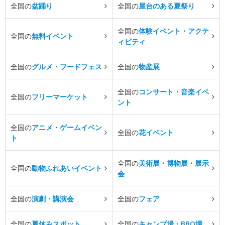
全国の
盆踊り
全国の
屋台のある夏祭り
全国の
体験イベント・アクテ
全国の
無料イベント
ィビティ
全国の
グルメ・フードフェス
全国の
物産展
全国の
コンサート・音楽イベ
全国の
フリーマーケット
ント
全国の
アニメ・ゲームイベン
全国の
花イベント
ト
全国の
美術展・博物展・展示
全国の
動物ふれあいイベント
会
全国の
演劇・講演会
全国の
フェア
全国の
夏休みスポット
全国の
キャンプ場・BBQ場