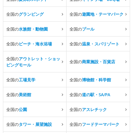
全国の
グランピング
全国の
遊園地・テーマパーク
全国の
水族館・動物園
全国の
プール
全国の
ビーチ・海水浴場
全国の
温泉・スパリゾート
全国の
アウトレット・ショッ
全国の
商業施設・百貨店
ピングモール
全国の
工場見学
全国の
博物館・科学館
全国の
美術館
全国の
道の駅・SA/PA
全国の
公園
全国の
アスレチック
全国の
タワー・展望施設
全国の
フードテーマパーク