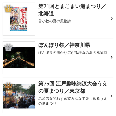
第71回とまこまい港まつり／
1
北海道
苫小牧の夏の風物詩
ぼんぼり祭／神奈川県
2
ぼんぼりの明かり広がる鎌倉の夏の風物詩
第75回 江戸趣味納涼大会うえ
3
の夏まつり／東京都
老若男女問わず家族みんなで楽しめるうえ
の夏まつり