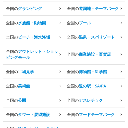
全国の
グランピング
全国の
遊園地・テーマパーク
全国の
水族館・動物園
全国の
プール
全国の
ビーチ・海水浴場
全国の
温泉・スパリゾート
全国の
アウトレット・ショッ
全国の
商業施設・百貨店
ピングモール
全国の
工場見学
全国の
博物館・科学館
全国の
美術館
全国の
道の駅・SA/PA
全国の
公園
全国の
アスレチック
全国の
タワー・展望施設
全国の
フードテーマパーク