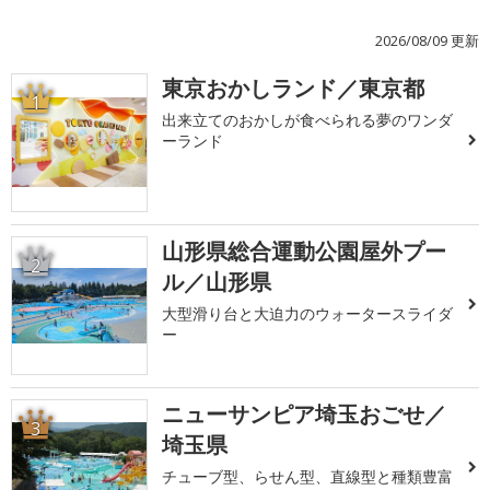
2026/08/09 更新
東京おかしランド／東京都
1
出来立てのおかしが食べられる夢のワンダ
ーランド
山形県総合運動公園屋外プー
2
ル／山形県
大型滑り台と大迫力のウォータースライダ
ー
ニューサンピア埼玉おごせ／
3
埼玉県
チューブ型、らせん型、直線型と種類豊富