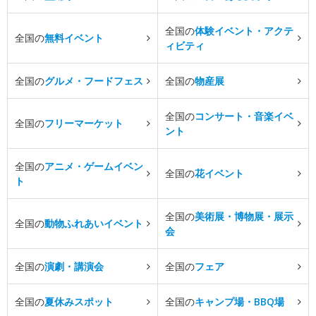
全国の
体験イベント・アクテ
全国の
無料イベント
ィビティ
全国の
グルメ・フードフェス
全国の
物産展
全国の
コンサート・音楽イベ
全国の
フリーマーケット
ント
全国の
アニメ・ゲームイベン
全国の
花イベント
ト
全国の
美術展・博物展・展示
全国の
動物ふれあいイベント
会
全国の
演劇・講演会
全国の
フェア
全国の
夏休みスポット
全国の
キャンプ場・BBQ場