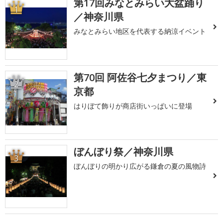
第17回みなとみらい大盆踊り
1
／神奈川県
みなとみらい地区を代表する納涼イベント
第70回 阿佐谷七夕まつり／東
2
京都
はりぼて飾りが商店街いっぱいに登場
ぼんぼり祭／神奈川県
3
ぼんぼりの明かり広がる鎌倉の夏の風物詩