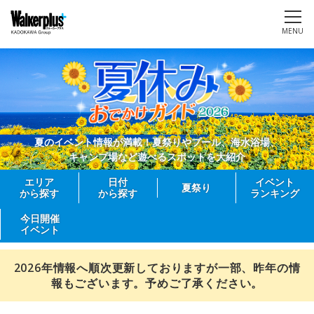
MENU
夏のイベント情報が満載！夏祭りやプール、海水浴場、
キャンプ場など遊べるスポットを大紹介
エリア
日付
イベント
夏祭り
から探す
から探す
ランキング
今日開催
イベント
2026年情報へ順次更新しておりますが一部、昨年の情
報もございます。予めご了承ください。