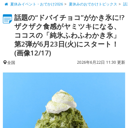
夏休みイベント・おでかけ2026
夏休みのおでかけトピックス
話
話題の“ドバイチョコ”がかき氷に!?
ザクザク食感がヤミツキになる、
ココスの「純氷ふわふわかき氷」
第2弾が6月23日(火)にスタート！
(画像12/17)
2026年6月22日 11:30 更新
全国