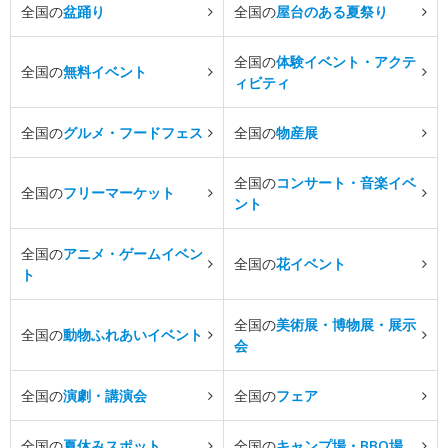
全国の
盆踊り
全国の
屋台のある夏祭り
全国の
体験イベント・アクテ
全国の
無料イベント
ィビティ
全国の
グルメ・フードフェス
全国の
物産展
全国の
コンサート・音楽イベ
全国の
フリーマーケット
ント
全国の
アニメ・ゲームイベン
全国の
花イベント
ト
全国の
美術展・博物展・展示
全国の
動物ふれあいイベント
会
全国の
演劇・講演会
全国の
フェア
全国の
夏休みスポット
全国の
キャンプ場・BBQ場