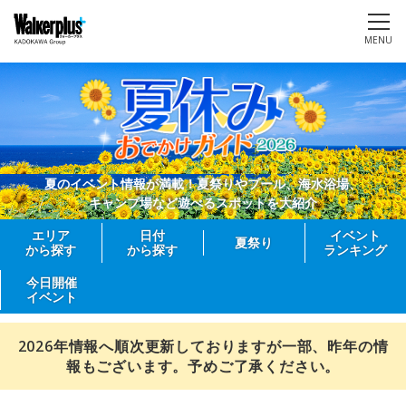
MENU
夏のイベント情報が満載！夏祭りやプール、海水浴場、
キャンプ場など遊べるスポットを大紹介
エリア
日付
イベント
夏祭り
から探す
から探す
ランキング
今日開催
イベント
2026年情報へ順次更新しておりますが一部、昨年の情
報もございます。予めご了承ください。