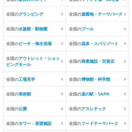
全国の
グランピング
全国の
遊園地・テーマパーク
全国の
水族館・動物園
全国の
プール
全国の
ビーチ・海水浴場
全国の
温泉・スパリゾート
全国の
アウトレット・ショッ
全国の
商業施設・百貨店
ピングモール
全国の
工場見学
全国の
博物館・科学館
全国の
美術館
全国の
道の駅・SA/PA
全国の
公園
全国の
アスレチック
全国の
タワー・展望施設
全国の
フードテーマパーク