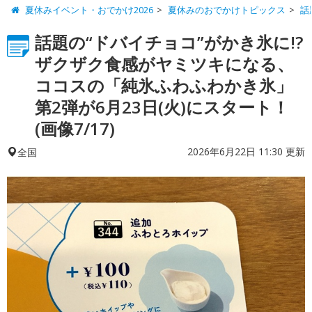
夏休みイベント・おでかけ2026
夏休みのおでかけトピックス
話
話題の“ドバイチョコ”がかき氷に!?
ザクザク食感がヤミツキになる、
ココスの「純氷ふわふわかき氷」
第2弾が6月23日(火)にスタート！
(画像7/17)
2026年6月22日 11:30 更新
全国