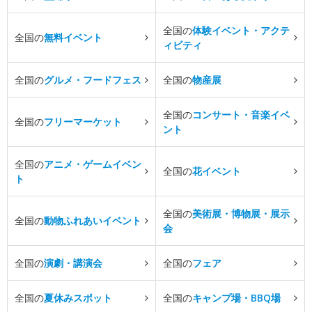
全国の
体験イベント・アクテ
全国の
無料イベント
ィビティ
全国の
グルメ・フードフェス
全国の
物産展
全国の
コンサート・音楽イベ
全国の
フリーマーケット
ント
全国の
アニメ・ゲームイベン
全国の
花イベント
ト
全国の
美術展・博物展・展示
全国の
動物ふれあいイベント
会
全国の
演劇・講演会
全国の
フェア
全国の
夏休みスポット
全国の
キャンプ場・BBQ場