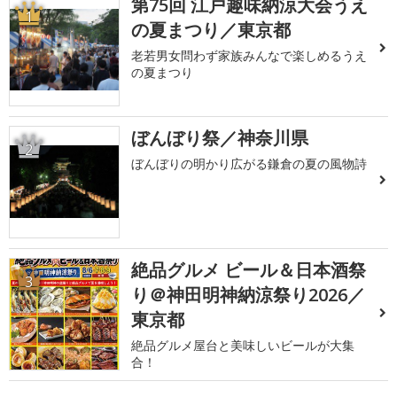
第75回 江戸趣味納涼大会うえ
1
の夏まつり／東京都
老若男女問わず家族みんなで楽しめるうえ
の夏まつり
ぼんぼり祭／神奈川県
2
ぼんぼりの明かり広がる鎌倉の夏の風物詩
絶品グルメ ビール＆日本酒祭
3
り＠神田明神納涼祭り2026／
東京都
絶品グルメ屋台と美味しいビールが大集
合！