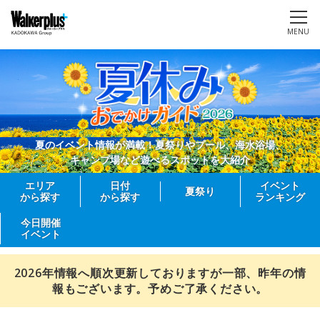
MENU
夏のイベント情報が満載！夏祭りやプール、海水浴場、
キャンプ場など遊べるスポットを大紹介
エリア
日付
イベント
夏祭り
から探す
から探す
ランキング
今日開催
イベント
2026年情報へ順次更新しておりますが一部、昨年の情
報もございます。予めご了承ください。