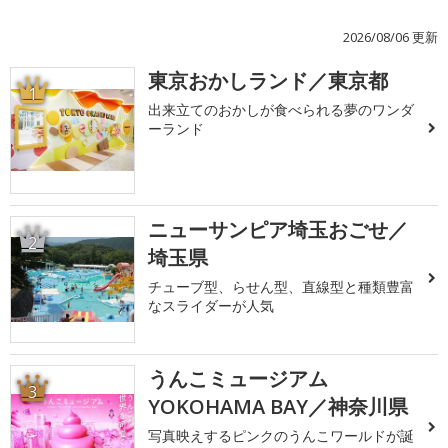
2026/08/06 更新
東京おかしランド／東京都
1
出来立てのおかしが食べられる夢のワンダ
ーランド
ニューサンピア埼玉おごせ／
2
埼玉県
チューブ型、らせん型、直線型と種類豊富
なスライダーが人気
うんこミュージアム
3
YOKOHAMA BAY／神奈川県
写真映えするピンクのうんこワールドが誕