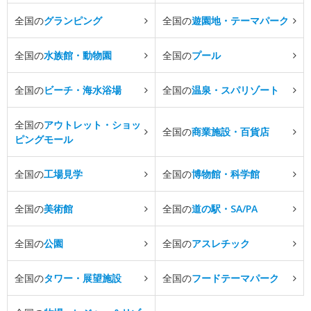
全国の
グランピング
全国の
遊園地・テーマパーク
全国の
水族館・動物園
全国の
プール
全国の
ビーチ・海水浴場
全国の
温泉・スパリゾート
全国の
アウトレット・ショッ
全国の
商業施設・百貨店
ピングモール
全国の
工場見学
全国の
博物館・科学館
全国の
美術館
全国の
道の駅・SA/PA
全国の
公園
全国の
アスレチック
全国の
タワー・展望施設
全国の
フードテーマパーク