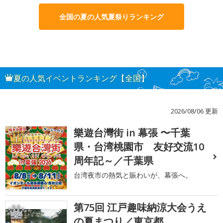
全国の夏の人気夏祭りランキング
夏の人気イベントランキング【全国】
2026/08/06 更新
樂遊台灣街 in 幕張 〜千葉
1
県・台湾桃園市 友好交流10
周年記～／千葉県
台湾夜市の熱気と賑わいが、幕張へ。
第75回 江戸趣味納涼大会うえ
2
の夏まつり／東京都