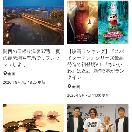
関西の日帰り温泉37選！夏
【映画ランキング】『スパ
の琵琶湖や有馬でリフレッ
イダーマン』シリーズ最高
シュしよう
発進で初登場V！『ちいか
わ』は2位、新作3本がラン
全国
クイン
2026年8月7日 18:25
更新
全国
2026年8月7日 11:00
更新