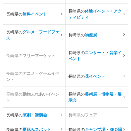
長崎県の
体験イベント・アク
長崎県の
無料イベント
ティビティ
長崎県の
グルメ・フードフェ
長崎県の
物産展
ス
長崎県の
コンサート・音楽イ
長崎県の
フリーマーケット
ベント
長崎県の
アニメ・ゲームイベ
長崎県の
花イベント
ント
長崎県の
動物ふれあいイベン
長崎県の
美術展・博物展・展
ト
示会
長崎県の
演劇・講演会
長崎県の
フェア
長崎県の
夏休みスポット
長崎県の
キャンプ場・BBQ場