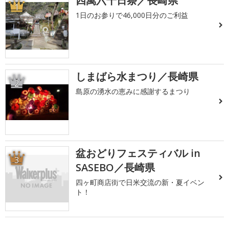
四萬六千日祭／長崎県
1
1日のお参りで46,000日分のご利益
しまばら水まつり／長崎県
2
島原の湧水の恵みに感謝するまつり
盆おどりフェスティバル in
3
SASEBO／長崎県
四ヶ町商店街で日米交流の新・夏イベン
ト！