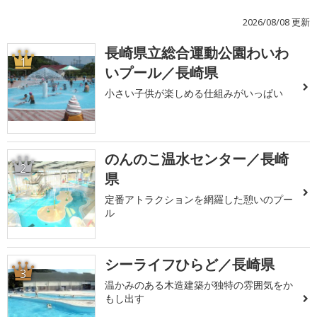
2026/08/08 更新
長崎県立総合運動公園わいわ
1
いプール／長崎県
小さい子供が楽しめる仕組みがいっぱい
のんのこ温水センター／長崎
2
県
定番アトラクションを網羅した憩いのプー
ル
シーライフひらど／長崎県
3
温かみのある木造建築が独特の雰囲気をか
もし出す