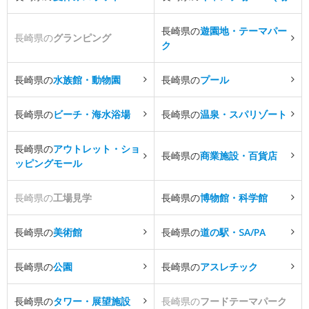
長崎県の
遊園地・テーマパー
長崎県の
グランピング
ク
長崎県の
水族館・動物園
長崎県の
プール
長崎県の
ビーチ・海水浴場
長崎県の
温泉・スパリゾート
長崎県の
アウトレット・ショ
長崎県の
商業施設・百貨店
ッピングモール
長崎県の
工場見学
長崎県の
博物館・科学館
長崎県の
美術館
長崎県の
道の駅・SA/PA
長崎県の
公園
長崎県の
アスレチック
長崎県の
タワー・展望施設
長崎県の
フードテーマパーク