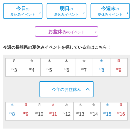
今日
明日
今週末
の
の
の
夏休みイベント
夏休みイベント
夏休みイベント
お盆休み
の
イベント
今週の長崎県の夏休みイベントを探している方はこちら！
月
火
水
木
金
土
日
8/
8/
8/
8/
8/
8/
8/
3
4
5
6
7
8
9
今年のお盆休み
土
日
月
火
水
木
金
土
日
8/
8/
8/
8/
8/
8/
8/
8/
8/
8
9
10
11
12
13
14
15
16