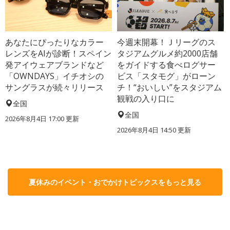
あなたにぴったりなカラー
今週末開幕！Ｊリーグのス
レンズをAIが診断！スペイン
タジアムグルメ約2000店舗
発アイウェアブランドなど
をガイドする食べログサー
「OWNDAYS」イチオシの
ビス「スタモグ」がローン
サングラスが続々リリース
チ！“おいしい”をスタジアム
観戦の入り口に
全国
全国
2026年8月4日 17:00
更新
2026年8月4日 14:50
更新
夏休みのイベント・おでかけトピックスをもっと見る