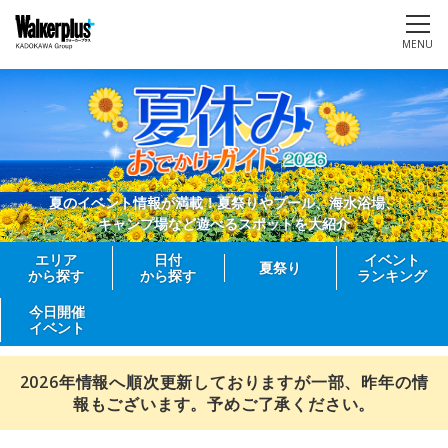
MENU
夏のイベント情報が満載！夏祭りやプール、海水浴場、
キャンプ場など遊べるスポットを大紹介
エリア
日付
イベント
夏祭り
から探す
から探す
ランキング
今日開催
イベント
2026年情報へ順次更新しておりますが一部、昨年の情
報もございます。予めご了承ください。