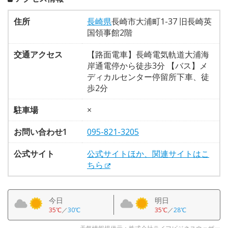
住所
長崎県
長崎市大浦町1-37 旧長崎英
国領事館2階
交通アクセス
【路面電車】長崎電気軌道大浦海
岸通電停から徒歩3分 【バス】メ
ディカルセンター停留所下車、徒
歩2分
駐車場
×
お問い合わせ1
095-821-3205
公式サイト
公式サイトほか、関連サイトはこ
ちら
今日
明日
35℃
／
30℃
35℃
／
28℃