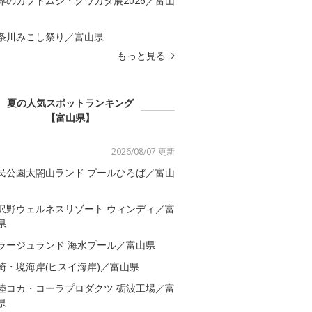
界のカブトムシ・クワガタ展2026／富山
条川みこし祭り／富山県
もっと見る
夏の人気スポットランキング
【富山県】
2026/08/07 更新
民公園太閤山ランド プールひろば／富山
沢野ウェルネスリゾート ウィンディ／富
県
ラージュランド 海水プール／富山県
崎・境海岸(ヒスイ海岸)／富山県
陸コカ・コーラプロダクツ 砺波工場／富
県