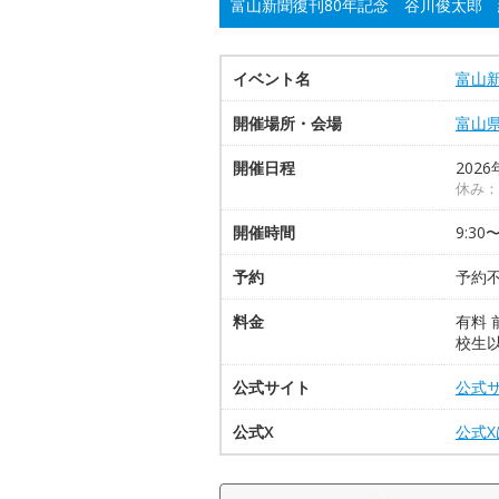
富山新聞復刊80年記念 谷川俊太郎
イベント名
富山
開催場所・会場
富山
開催日程
2026
休み：
開催時間
9:30
予約
予約
料金
有料 
校生
公式サイト
公式
公式X
公式