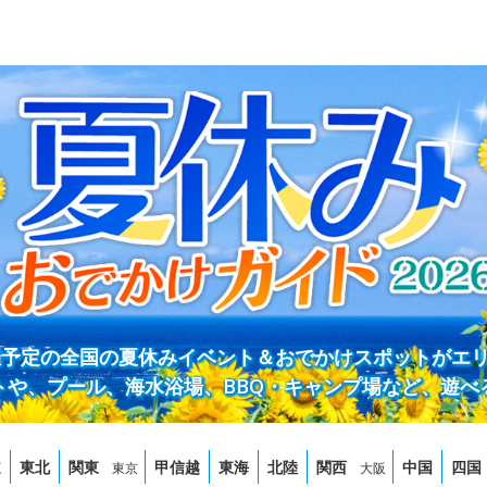
開催予定の全国の夏休みイベント＆おでかけスポットがエ
トや、プール、海水浴場、BBQ・キャンプ場など、遊べ
道
東北
関東
甲信越
東海
北陸
関西
中国
四国
東京
大阪