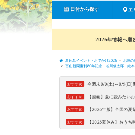
日付から探す
エ
2026年情報へ
夏休みイベント・おでかけ2026
北陸の
富山新聞復刊80年記念 谷川俊太郎 絵
今週末8/8(土)～8/9
おすすめ
【漫画】夏に読みたい
おすすめ
【2026年版】全国の
おすすめ
【2026夏休み】おう
おすすめ