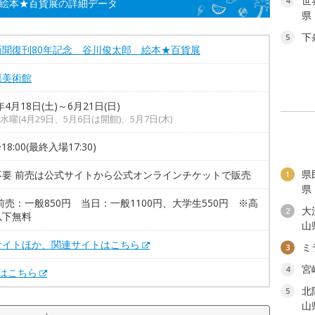
世
4
 絵本★百貨展の詳細データ
県
下
5
新聞復刊80年記念 谷川俊太郎 絵本★百貨展
県美術館
年4月18日(土)～6月21日(日)
水曜(4月29日、5月6日は開館)、5月7日(木)
〜18:00(最終入場17:30)
県
不要 前売は公式サイトから公式オンラインチケットで販売
1
県
前売：一般850円 当日：一般1100円、大学生550円 ※高
大
2
以下無料
山
サイトほか、関連サイトはこちら
ミ
3
宮
4
Xはこちら
北
5
山