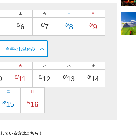
木
金
土
日
8/
8/
8/
8/
6
7
8
9
今年のお盆休み
火
水
木
金
8/
8/
8/
8/
0
11
12
13
14
土
日
8/
8/
15
16
探している方はこちら！