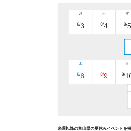
月
火
水
8/
8/
8/
3
4
5
土
日
月
8/
8/
8/
8
9
1
来週以降の富山県の夏休みイベントを