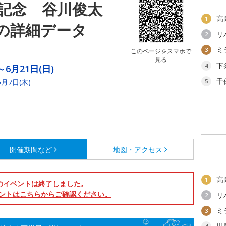
年記念 谷川俊太
高
1
の詳細データ
リ
2
ミ
3
このページをスマホで
見る
下
4
～6月21日(日)
千
月7日(木)
5
開催期間など
地図・アクセス
高
1
のイベントは終了しました。
ントはこちらからご確認ください。
リ
2
ミ
3