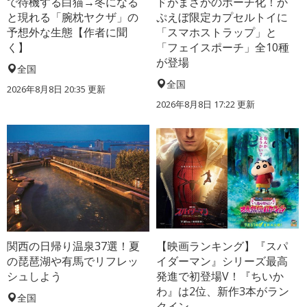
で待機する白猫→冬になる
ドがまさかのポーチ化！か
と現れる「腕枕ヤクザ」の
ぷえぼ限定カプセルトイに
予想外な生態【作者に聞
「スマホストラップ」と
く】
「フェイスポーチ」全10種
が登場
全国
全国
2026年8月8日 20:35
更新
2026年8月8日 17:22
更新
関西の日帰り温泉37選！夏
【映画ランキング】『スパ
の琵琶湖や有馬でリフレッ
イダーマン』シリーズ最高
シュしよう
発進で初登場V！『ちいか
わ』は2位、新作3本がラン
全国
クイン