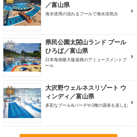
1
／富山県
海水使用の流れるプールで海水浴気分
県民公園太閤山ランド プール
2
ひろば／富山県
日本海側最大級規模のアミューズメントプ
ール
大沢野ウェルネスリゾート ウ
3
ィンディ／富山県
多彩なプール&バーデや2種の源泉を楽しむ