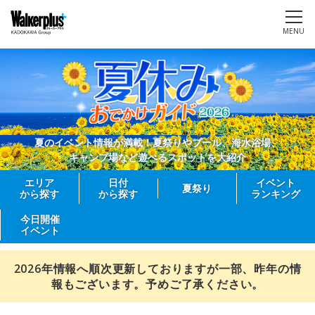
MENU
夏のイベント情報が満載！夏祭りやプール、海水浴場、
キャンプ場など遊べるスポットを大紹介
エリア
日付
イベント
夏祭り
から探す
から探す
ランキング
今日開催
イベント
2026年情報へ順次更新しておりますが一部、昨年の情
報もございます。予めご了承ください。