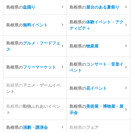
島根県の
盆踊り
島根県の
屋台のある夏祭り
島根県の
体験イベント・アク
島根県の
無料イベント
ティビティ
島根県の
グルメ・フードフェ
島根県の
物産展
ス
島根県の
コンサート・音楽イ
島根県の
フリーマーケット
ベント
島根県の
アニメ・ゲームイベ
島根県の
花イベント
ント
島根県の
動物ふれあいイベン
島根県の
美術展・博物展・展
ト
示会
島根県の
演劇・講演会
島根県の
フェア