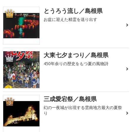
とうろう流し／島根県
1
お盆に迎えた精霊を送り出す
大東七夕まつり／島根県
2
450年余りの歴史をもつ夏の風物詩
三成愛宕祭／島根県
3
幻の一夜城が出現する雲南地方最大の夏祭
り