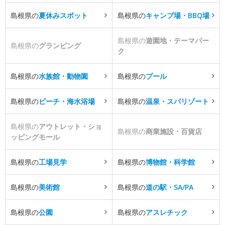
島根県の
夏休みスポット
島根県の
キャンプ場・BBQ場
島根県の
遊園地・テーマパー
島根県の
グランピング
ク
島根県の
水族館・動物園
島根県の
プール
島根県の
ビーチ・海水浴場
島根県の
温泉・スパリゾート
島根県の
アウトレット・ショ
島根県の
商業施設・百貨店
ッピングモール
島根県の
工場見学
島根県の
博物館・科学館
島根県の
美術館
島根県の
道の駅・SA/PA
島根県の
公園
島根県の
アスレチック