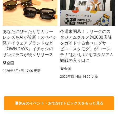
あなたにぴったりなカラー
今週末開幕！Ｊリーグのス
レンズをAIが診断！スペイン
タジアムグルメ約2000店舗
発アイウェアブランドなど
をガイドする食べログサー
「OWNDAYS」イチオシの
ビス「スタモグ」がローン
サングラスが続々リリース
チ！“おいしい”をスタジアム
観戦の入り口に
全国
全国
2026年8月4日 17:00
更新
2026年8月4日 14:50
更新
夏休みのイベント・おでかけトピックスをもっと見る