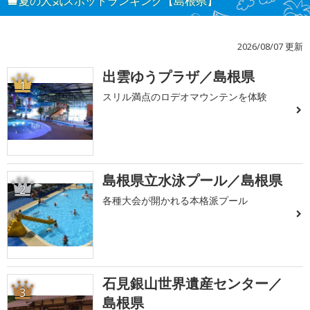
夏の人気スポットランキング【島根県】
2026/08/07 更新
出雲ゆうプラザ／島根県
1
スリル満点のロデオマウンテンを体験
島根県立水泳プール／島根県
2
各種大会が開かれる本格派プール
石見銀山世界遺産センター／
3
島根県