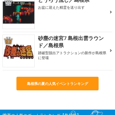
2
お盆に迎えた精霊を送り出す
砂塵の迷宮7 島根出雲ラウン
3
ド／島根県
踏破型脱出アトラクションの新作が島根県
に登場
島根県の夏の人気イベントランキング