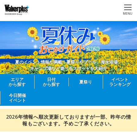
MENU
夏のイベント情報が満載！夏祭りやプール、海水浴場、
キャンプ場など遊べるスポットを大紹介
エリア
日付
イベント
夏祭り
から探す
から探す
ランキング
今日開催
イベント
2026年情報へ順次更新しておりますが一部、昨年の情
報もございます。予めご了承ください。