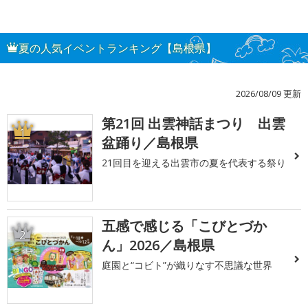
夏の人気イベントランキング【島根県】
2026/08/09 更新
第21回 出雲神話まつり 出雲
1
盆踊り／島根県
21回目を迎える出雲市の夏を代表する祭り
五感で感じる「こびとづか
2
ん」2026／島根県
庭園と“コビト”が織りなす不思議な世界