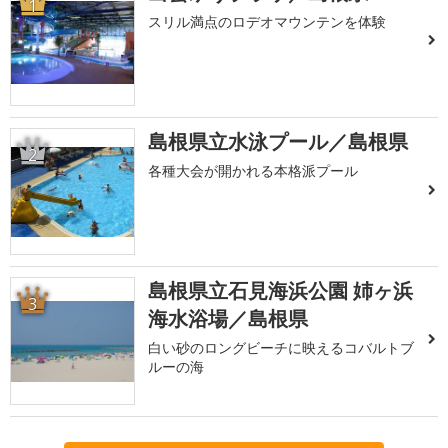
1
スリル満点のロデオマウンテンを体験
島根県立水泳プール／島根県
2
各種大会が開かれる本格派プール
島根県立石見海浜公園 姉ヶ浜
3
海水浴場／島根県
白い砂のロングビーチに映えるコバルトブ
ルーの海