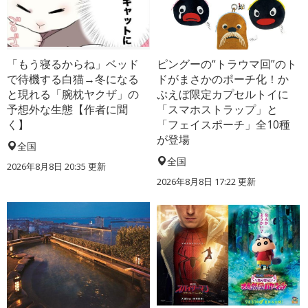
「もう寝るからね」ベッド
ピングーの“トラウマ回”のト
で待機する白猫→冬になる
ドがまさかのポーチ化！か
と現れる「腕枕ヤクザ」の
ぷえぼ限定カプセルトイに
予想外な生態【作者に聞
「スマホストラップ」と
く】
「フェイスポーチ」全10種
が登場
全国
全国
2026年8月8日 20:35
更新
2026年8月8日 17:22
更新