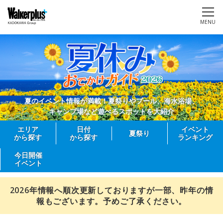
MENU
夏のイベント情報が満載！夏祭りやプール、海水浴場、
キャンプ場など遊べるスポットを大紹介
エリア
日付
イベント
夏祭り
から探す
から探す
ランキング
今日開催
イベント
2026年情報へ順次更新しておりますが一部、昨年の情
報もございます。予めご了承ください。