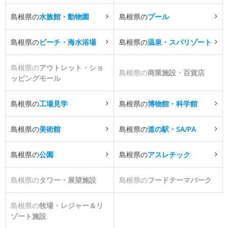
島根県の
水族館・動物園
島根県の
プール
島根県の
ビーチ・海水浴場
島根県の
温泉・スパリゾート
島根県の
アウトレット・ショ
島根県の
商業施設・百貨店
ッピングモール
島根県の
工場見学
島根県の
博物館・科学館
島根県の
美術館
島根県の
道の駅・SA/PA
島根県の
公園
島根県の
アスレチック
島根県の
タワー・展望施設
島根県の
フードテーマパーク
島根県の
牧場・レジャー＆リ
ゾート施設