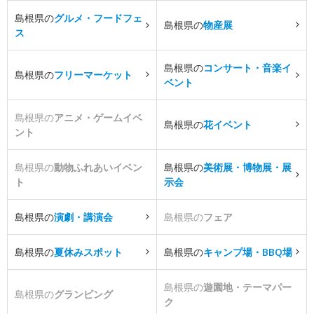
島根県の
グルメ・フードフェ
島根県の
物産展
ス
島根県の
コンサート・音楽イ
島根県の
フリーマーケット
ベント
島根県の
アニメ・ゲームイベ
島根県の
花イベント
ント
島根県の
動物ふれあいイベン
島根県の
美術展・博物展・展
ト
示会
島根県の
演劇・講演会
島根県の
フェア
島根県の
夏休みスポット
島根県の
キャンプ場・BBQ場
島根県の
遊園地・テーマパー
島根県の
グランピング
ク