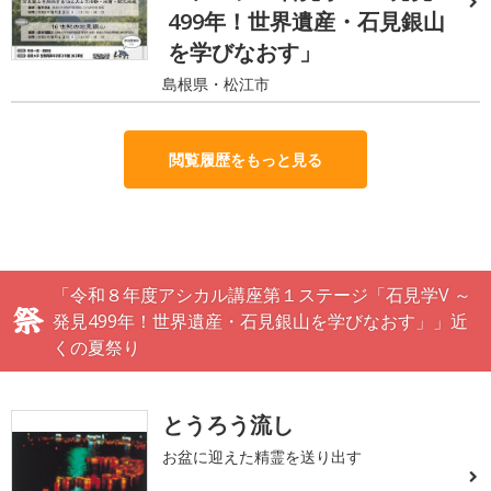
499年！世界遺産・石見銀山
を学びなおす」
島根県・松江市
閲覧履歴をもっと見る
「令和８年度アシカル講座第１ステージ「石見学V ～
発見499年！世界遺産・石見銀山を学びなおす」」近
くの夏祭り
とうろう流し
お盆に迎えた精霊を送り出す