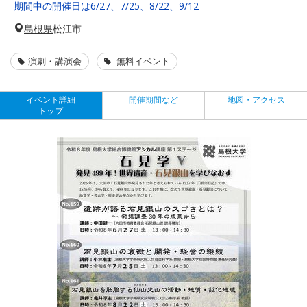
期間中の開催日は6/27、7/25、8/22、9/12
島根県
松江市
演劇・講演会
無料イベント
イベント詳細
開催期間など
地図・アクセス
トップ