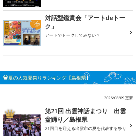
対話型鑑賞会「アートdeトー
ク」
アートでトークしてみない？
夏の人気夏祭りランキング【島根県】
2026/08/09 更新
第21回 出雲神話まつり 出雲
1
盆踊り／島根県
21回目を迎える出雲市の夏を代表する祭り