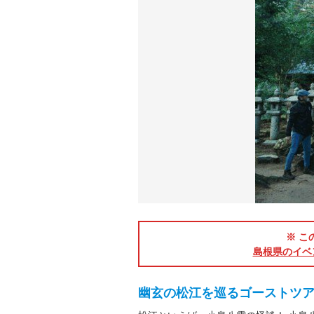
※ こ
島根県のイベ
幽玄の松江を巡るゴーストツ