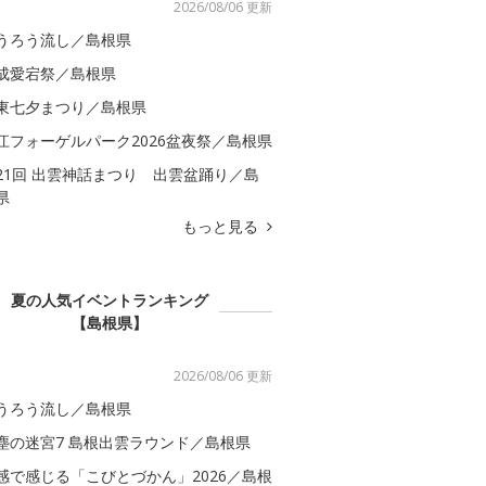
2026/08/06 更新
うろう流し／島根県
成愛宕祭／島根県
東七夕まつり／島根県
江フォーゲルパーク2026盆夜祭／島根県
21回 出雲神話まつり 出雲盆踊り／島
県
もっと見る
夏の人気イベントランキング
【島根県】
2026/08/06 更新
うろう流し／島根県
塵の迷宮7 島根出雲ラウンド／島根県
感で感じる「こびとづかん」2026／島根