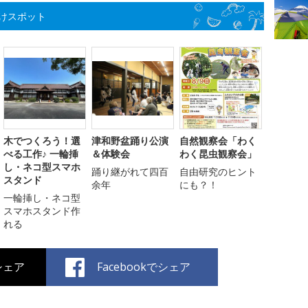
けスポット
木でつくろう！選
津和野盆踊り公演
自然観察会「わく
べる工作♪ 一輪挿
＆体験会
わく昆虫観察会」
し・ネコ型スマホ
踊り継がれて四百
自由研究のヒント
スタンド
余年
にも？！
一輪挿し・ネコ型
スマホスタンド作
れる
でシェア
Facebookでシェア