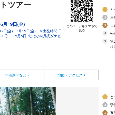
ストツアー
と
1
三
2
6月19日(金)
大
3
このページをスマホで
見る
12日(金)・6月19日(金) ※出発時間 日
松
4
20分 ※5月5日(火)は小泉凡氏がナビ
第
5
根
開催期間など
地図・アクセス
と
1
砂
2
五
3