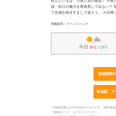
松江といえば、小泉八雲の怪談！ 小泉
談、松江の魅力を再発見してみない？ 
で五感を研ぎすまして巡ろう。 ※日帰
情報提供：イベントバンク
今日
36℃
／
29℃
開催期間
地図・ア
※掲載情報は2026年6月のものです。随時
ご確認のうえ、おでかけください。