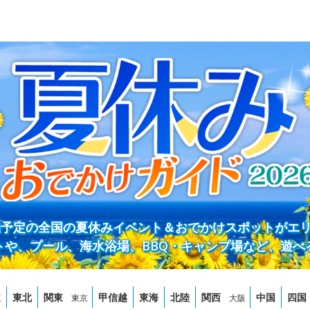
開催予定の全国の夏休みイベント＆おでかけスポットがエ
トや、プール、海水浴場、BBQ・キャンプ場など、遊べ
道
東北
関東
甲信越
東海
北陸
関西
中国
四国
東京
大阪