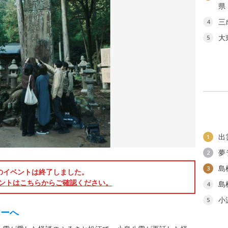
県
三
4
大
5
出
1
夢
2
島
3
のイベントは終了しました。
ントはこちらからご確認ください。
島
4
小
5
アーへ