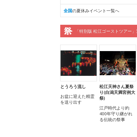
全国
の夏休みイベント一覧へ
「特別版 松江ゴーストツアー」
とうろう流し
松江天神さん夏祭
り(白潟天満宮例大
お盆に迎えた精霊
祭)
を送り出す
江戸時代より約
400年守り継がれ
る伝統の祭事