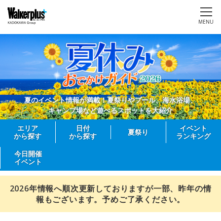
MENU
夏のイベント情報が満載！夏祭りやプール、海水浴場、
キャンプ場など遊べるスポットを大紹介
エリア
日付
イベント
夏祭り
から探す
から探す
ランキング
今日開催
イベント
2026年情報へ順次更新しておりますが一部、昨年の情
報もございます。予めご了承ください。