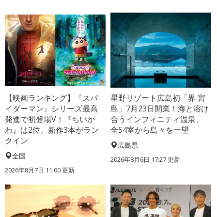
【映画ランキング】『スパ
星野リゾート広島初「界 宮
イダーマン』シリーズ最高
島」7月23日開業！海と溶け
発進で初登場V！『ちいか
合うインフィニティ温泉、
わ』は2位、新作3本がラン
全54室から島々を一望
クイン
広島県
全国
2026年8月6日 17:27
更新
2026年8月7日 11:00
更新