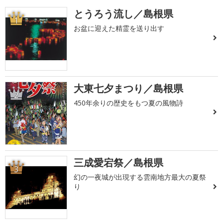
とうろう流し／島根県
1
お盆に迎えた精霊を送り出す
大東七夕まつり／島根県
2
450年余りの歴史をもつ夏の風物詩
三成愛宕祭／島根県
3
幻の一夜城が出現する雲南地方最大の夏祭
り