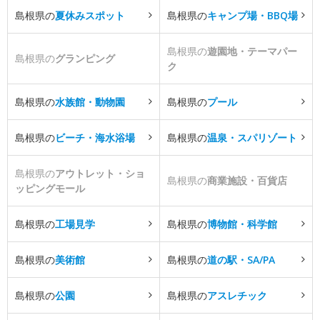
島根県の
夏休みスポット
島根県の
キャンプ場・BBQ場
島根県の
遊園地・テーマパー
島根県の
グランピング
ク
島根県の
水族館・動物園
島根県の
プール
島根県の
ビーチ・海水浴場
島根県の
温泉・スパリゾート
島根県の
アウトレット・ショ
島根県の
商業施設・百貨店
ッピングモール
島根県の
工場見学
島根県の
博物館・科学館
島根県の
美術館
島根県の
道の駅・SA/PA
島根県の
公園
島根県の
アスレチック