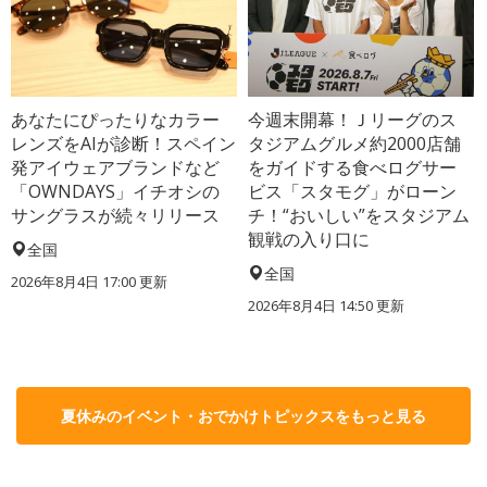
あなたにぴったりなカラー
今週末開幕！Ｊリーグのス
レンズをAIが診断！スペイン
タジアムグルメ約2000店舗
発アイウェアブランドなど
をガイドする食べログサー
「OWNDAYS」イチオシの
ビス「スタモグ」がローン
サングラスが続々リリース
チ！“おいしい”をスタジアム
観戦の入り口に
全国
全国
2026年8月4日 17:00
更新
2026年8月4日 14:50
更新
夏休みのイベント・おでかけトピックスをもっと見る