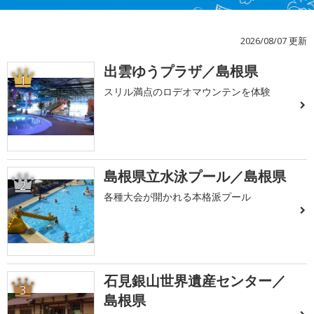
2026/08/07 更新
出雲ゆうプラザ／島根県
1
スリル満点のロデオマウンテンを体験
島根県立水泳プール／島根県
2
各種大会が開かれる本格派プール
石見銀山世界遺産センター／
3
島根県