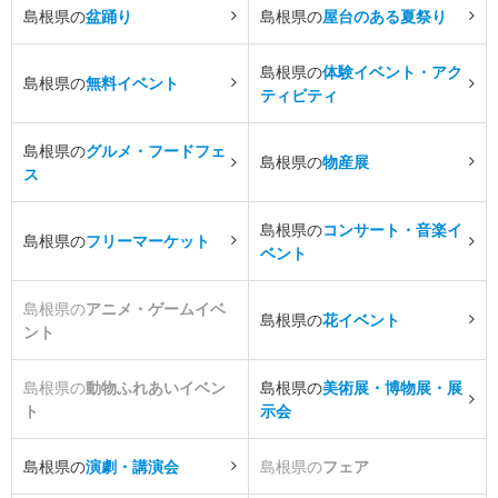
島根県の
盆踊り
島根県の
屋台のある夏祭り
島根県の
体験イベント・アク
島根県の
無料イベント
ティビティ
島根県の
グルメ・フードフェ
島根県の
物産展
ス
島根県の
コンサート・音楽イ
島根県の
フリーマーケット
ベント
島根県の
アニメ・ゲームイベ
島根県の
花イベント
ント
島根県の
動物ふれあいイベン
島根県の
美術展・博物展・展
ト
示会
島根県の
演劇・講演会
島根県の
フェア