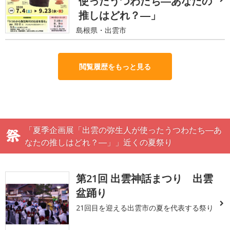
使ったうつわたち―あなたの
推しはどれ？―」
島根県・出雲市
閲覧履歴をもっと見る
「夏季企画展「出雲の弥生人が使ったうつわたち―あ
なたの推しはどれ？―」」近くの夏祭り
第21回 出雲神話まつり 出雲
盆踊り
21回目を迎える出雲市の夏を代表する祭り