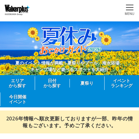
MENU
夏のイベント情報が満載！夏祭りやプール、海水浴場、
キャンプ場など遊べるスポットを大紹介
エリア
日付
イベント
夏祭り
から探す
から探す
ランキング
今日開催
イベント
2026年情報へ順次更新しておりますが一部、昨年の情
報もございます。予めご了承ください。