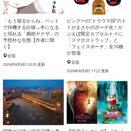
「もう寝るからね」ベッド
ピングーの“トラウマ回”のト
で待機する白猫→冬になる
ドがまさかのポーチ化！か
と現れる「腕枕ヤクザ」の
ぷえぼ限定カプセルトイに
予想外な生態【作者に聞
「スマホストラップ」と
く】
「フェイスポーチ」全10種
が登場
全国
全国
2026年8月8日 20:35
更新
2026年8月8日 17:22
更新