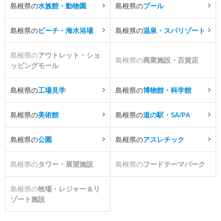
島根県の
水族館・動物園
島根県の
プール
島根県の
ビーチ・海水浴場
島根県の
温泉・スパリゾート
島根県の
アウトレット・ショ
島根県の
商業施設・百貨店
ッピングモール
島根県の
工場見学
島根県の
博物館・科学館
島根県の
美術館
島根県の
道の駅・SA/PA
島根県の
公園
島根県の
アスレチック
島根県の
タワー・展望施設
島根県の
フードテーマパーク
島根県の
牧場・レジャー＆リ
ゾート施設