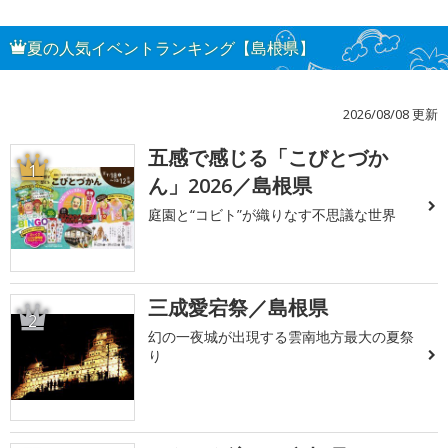
夏の人気イベントランキング【島根県】
2026/08/08 更新
五感で感じる「こびとづか
1
ん」2026／島根県
庭園と“コビト”が織りなす不思議な世界
三成愛宕祭／島根県
2
幻の一夜城が出現する雲南地方最大の夏祭
り