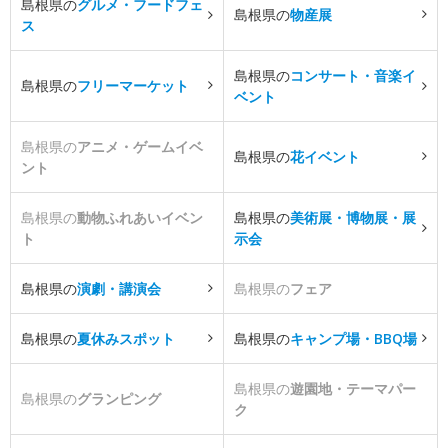
島根県の
グルメ・フードフェ
島根県の
物産展
ス
島根県の
コンサート・音楽イ
島根県の
フリーマーケット
ベント
島根県の
アニメ・ゲームイベ
島根県の
花イベント
ント
島根県の
動物ふれあいイベン
島根県の
美術展・博物展・展
ト
示会
島根県の
演劇・講演会
島根県の
フェア
島根県の
夏休みスポット
島根県の
キャンプ場・BBQ場
島根県の
遊園地・テーマパー
島根県の
グランピング
ク