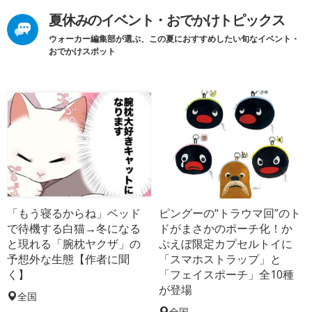
夏休みのイベント・おでかけトピックス
ウォーカー編集部が選ぶ、この夏におすすめしたい旬なイベント・
おでかけスポット
「もう寝るからね」ベッド
ピングーの“トラウマ回”のト
で待機する白猫→冬になる
ドがまさかのポーチ化！か
と現れる「腕枕ヤクザ」の
ぷえぼ限定カプセルトイに
予想外な生態【作者に聞
「スマホストラップ」と
く】
「フェイスポーチ」全10種
が登場
全国
全国