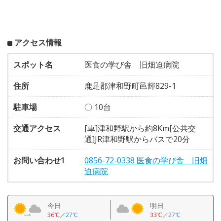
アクセス情報
スポット名
医食の学び舎 旧畑迫病院
住所
鹿足郡津和野町邑輝829-1
駐車場
〇 10台
交通アクセス
[車]津和野駅から約8Km[公共交
通]JR津和野駅からバスで20分
お問い合わせ1
0856-72-0338 医食の学び舎 旧畑
迫病院
今日
明日
36℃
／
27℃
33℃
／
27℃