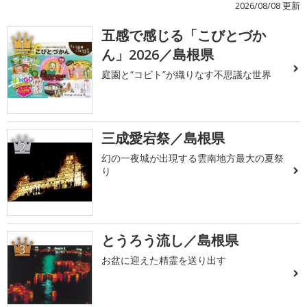
2026/08/08 更新
五感で感じる「こびとづか
1
ん」2026／島根県
庭園と“コビト”が織りなす不思議な世界
三成愛宕祭／島根県
2
幻の一夜城が出現する雲南地方最大の夏祭
り
とうろう流し／島根県
3
お盆に迎えた精霊を送り出す