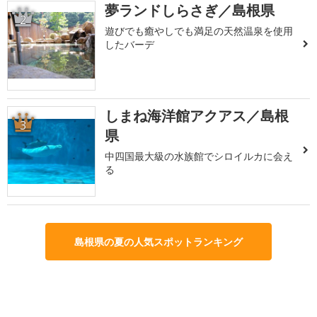
夢ランドしらさぎ／島根県
2
遊びでも癒やしでも満足の天然温泉を使用
したバーデ
しまね海洋館アクアス／島根
3
県
中四国最大級の水族館でシロイルカに会え
る
島根県の夏の人気スポットランキング