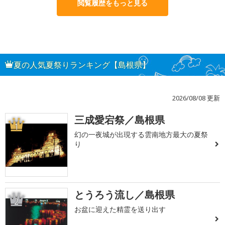
閲覧履歴をもっと見る
夏の人気夏祭りランキング【島根県】
2026/08/08 更新
三成愛宕祭／島根県
1
幻の一夜城が出現する雲南地方最大の夏祭
り
とうろう流し／島根県
2
お盆に迎えた精霊を送り出す