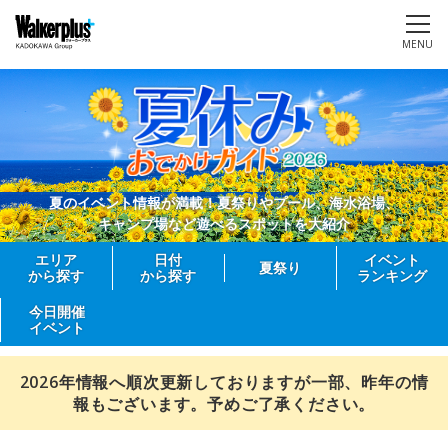
MENU
夏のイベント情報が満載！夏祭りやプール、海水浴場、
キャンプ場など遊べるスポットを大紹介
エリア
日付
イベント
夏祭り
から探す
から探す
ランキング
今日開催
イベント
2026年情報へ順次更新しておりますが一部、昨年の情
報もございます。予めご了承ください。