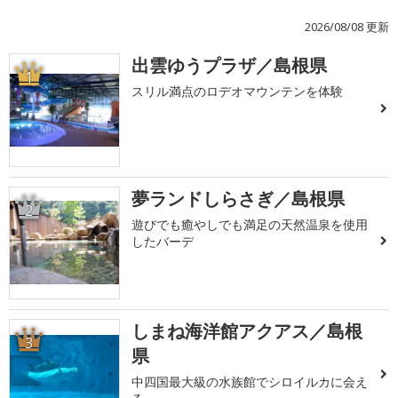
2026/08/08 更新
出雲ゆうプラザ／島根県
1
スリル満点のロデオマウンテンを体験
夢ランドしらさぎ／島根県
2
遊びでも癒やしでも満足の天然温泉を使用
したバーデ
しまね海洋館アクアス／島根
3
県
中四国最大級の水族館でシロイルカに会え