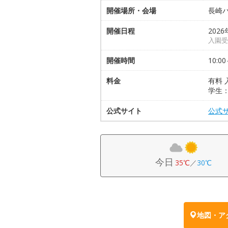
開催場所・会場
長崎
開催日程
2026
入園受
開催時間
10:00
料金
有料 
学生：
公式サイト
公式
今日
35℃
／
30℃
地図・ア