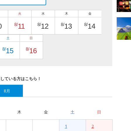
火
水
木
金
8/
8/
8/
8/
0
11
12
13
14
土
日
8/
8/
15
16
探している方はこちら！
8月
木
金
土
日
1
2