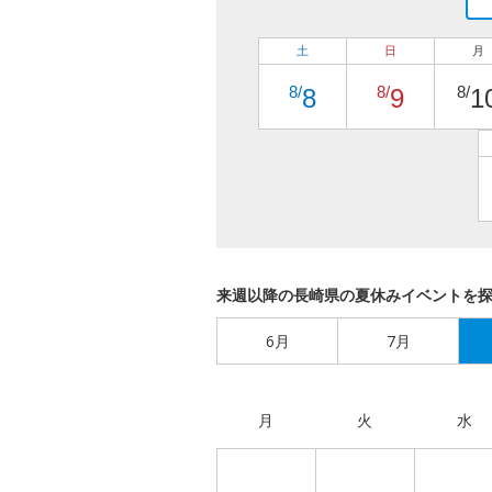
土
日
月
8/
8/
8/
8
9
1
来週以降の長崎県の夏休みイベントを
6月
7月
月
火
水