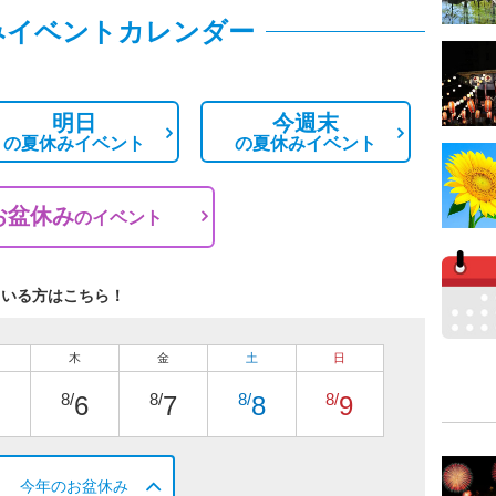
みイベントカレンダー
明日
今週末
の
夏休みイベント
の
夏休みイベント
お盆休み
の
イベント
ている方はこちら！
木
金
土
日
8/
8/
8/
8/
6
7
8
9
今年のお盆休み