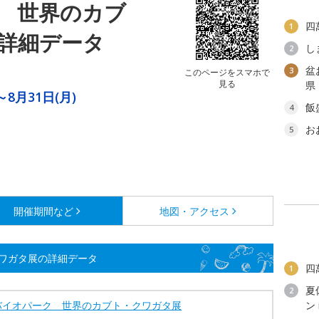
 世界のカブ
四
1
詳細データ
し
2
盆
3
このページをスマホで
見る
県
～8月31日(月)
飯
4
お
5
開催期間など
地図・アクセス
ワガタ展の詳細データ
四
1
夏
2
バイオパーク 世界のカブト・クワガタ展
ン