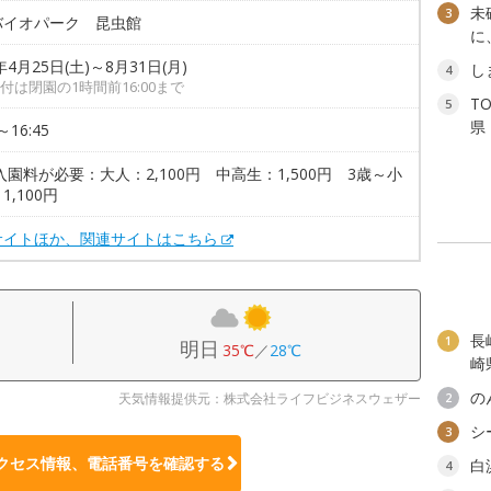
未
3
バイオパーク 昆虫館
に
年4月25日(土)～8月31日(月)
し
4
付は閉園の1時間前16:00まで
T
5
県
～16:45
入園料が必要：大人：2,100円 中高生：1,500円 3歳～小
1,100円
サイトほか、関連サイトはこちら
長
1
明日
35℃
／
28℃
崎
の
天気情報提供元：株式会社ライフビジネスウェザー
2
シ
3
クセス情報、電話番号を確認する
白
4