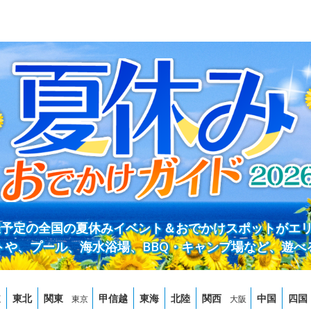
開催予定の全国の夏休みイベント＆おでかけスポットがエ
トや、プール、海水浴場、BBQ・キャンプ場など、遊べ
道
東北
関東
甲信越
東海
北陸
関西
中国
四国
東京
大阪