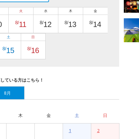
火
水
木
金
8/
8/
8/
8/
0
11
12
13
14
土
日
8/
8/
15
16
探している方はこちら！
8月
木
金
土
日
1
2