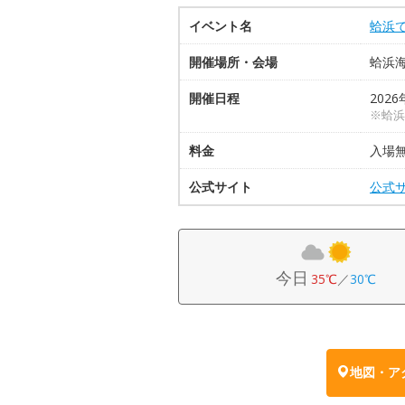
イベント名
蛤浜
開催場所・会場
蛤浜
開催日程
2026
※蛤浜遊
料金
入場
公式サイト
公式
今日
35℃
／
30℃
地図・ア