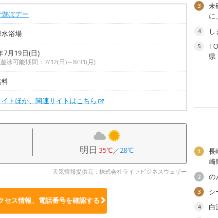
未
3
で遊ぼデー
に
し
4
海水浴場
T
5
年7月19日(日)
県
泳可能期間：7/12(日)～8/31(月)
無料
サイトほか、関連サイトはこちら
明日
35℃
／
28℃
長
1
崎
天気情報提供元：株式会社ライフビジネスウェザー
の
2
シ
3
クセス情報、電話番号を確認する
白
4