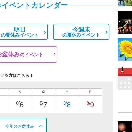
みイベントカレンダー
明日
今週末
の
夏休みイベント
の
夏休みイベント
お盆休み
の
イベント
ている方はこちら！
木
金
土
日
8/
8/
8/
8/
6
7
8
9
今年のお盆休み