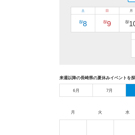
土
日
月
8/
8/
8/
8
9
1
来週以降の長崎県の夏休みイベントを
6月
7月
月
火
水