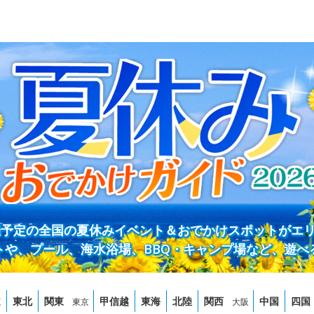
開催予定の全国の夏休みイベント＆おでかけスポットがエ
トや、プール、海水浴場、BBQ・キャンプ場など、遊べ
道
東北
関東
甲信越
東海
北陸
関西
中国
四国
東京
大阪