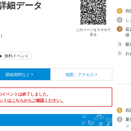
詳細データ
四
1
し
2
盆
3
このページをスマホで
見る
県
)
飯
4
お
5
無料イベント
開催期間など
地図・アクセス
のイベントは終了しました。
ントはこちらからご確認ください。
四
1
夏
2
ン