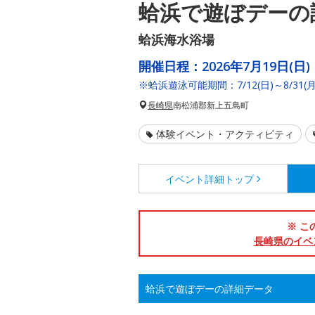
蛤浜で遊ぼデーの
蛤浜海水浴場
開催日程：
2026年7月19日(日)
※蛤浜遊泳可能期間：7/12(日)～8/31(月
長崎県
南松浦郡新上五島町
体験イベント・アクティビティ
イベント詳細
トップ
※ こ
長崎県のイベ
蛤浜で遊ぼデーの詳細データ