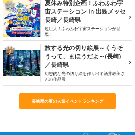
夏休み特別企画！ふわふわ宇
2
宙ステーション in 出島メッセ
長崎／長崎県
超巨大！ふわふわ宇宙ステーションが登
場！
旅する光の切り絵展～くうそ
3
うって、まほうだよ～(長崎)
／長崎県
幻想的な光の切り絵を作り出す酒井敦美さ
んの作品展
長崎県の夏の人気イベントランキング