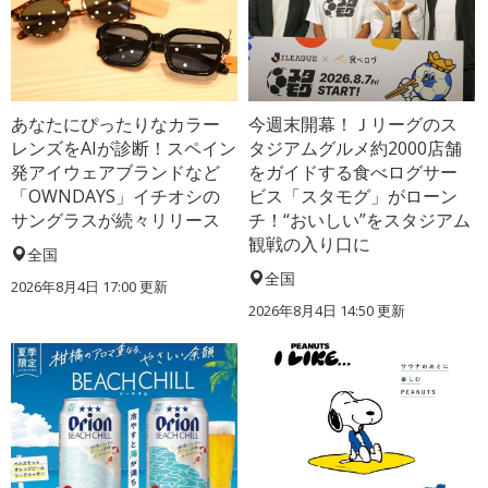
あなたにぴったりなカラー
今週末開幕！Ｊリーグのス
レンズをAIが診断！スペイン
タジアムグルメ約2000店舗
発アイウェアブランドなど
をガイドする食べログサー
「OWNDAYS」イチオシの
ビス「スタモグ」がローン
サングラスが続々リリース
チ！“おいしい”をスタジアム
観戦の入り口に
全国
全国
2026年8月4日 17:00
更新
2026年8月4日 14:50
更新