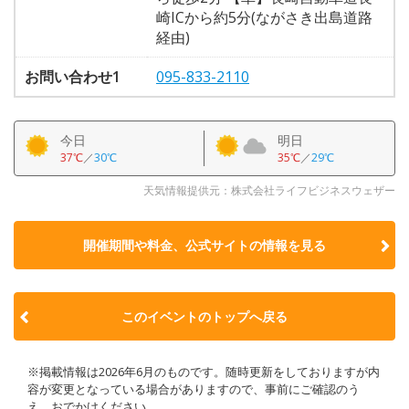
崎ICから約5分(ながさき出島道路
経由)
お問い合わせ1
095-833-2110
今日
明日
37℃
／
30℃
35℃
／
29℃
天気情報提供元：株式会社ライフビジネスウェザー
開催期間や料金、公式サイトの
情報を見る
このイベントのトップへ戻る
※掲載情報は2026年6月のものです。随時更新をしておりますが内
容が変更となっている場合がありますので、事前にご確認のう
え、おでかけください。