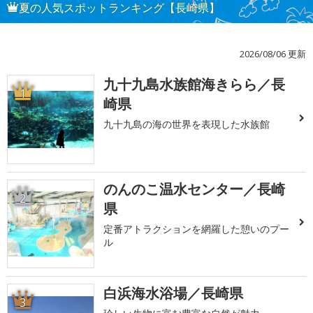
夏の人気スポットランキング【長崎県】
2026/08/06 更新
九十九島水族館海きらら／長
1
崎県
九十九島の海の世界を表現した水族館
のんのこ温水センター／長崎
2
県
定番アトラクションを網羅した憩いのプー
ル
白浜海水浴場／長崎県
3