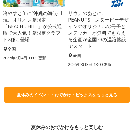
冷やすと缶に“沖縄の海”が出
サウナのあとに、
現、オリオン夏限定
PEANUTS。スヌーピーデザ
「BEACH CHILL」が公式通
インのオリジナルの冊子と
販で大人気！夏限定クラフ
ステッカーが無料でもらえ
ト2種も登場
る企画が全国33の温浴施設
でスタート
全国
全国
2026年8月4日 11:00
更新
2026年8月3日 18:00
更新
夏休みのイベント・おでかけトピックスをもっと見る
夏休みのおでかけをもっと楽しむ