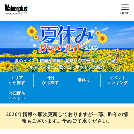
MENU
夏のイベント情報が満載！夏祭りやプール、海水浴場、
キャンプ場など遊べるスポットを大紹介
エリア
日付
イベント
夏祭り
から探す
から探す
ランキング
今日開催
イベント
2026年情報へ順次更新しておりますが一部、昨年の情
報もございます。予めご了承ください。