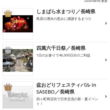
2026/08/06 更新
しまばら水まつり／長崎県
1
島原の湧水の恵みに感謝するまつり
四萬六千日祭／長崎県
2
1日のお参りで46,000日分のご利益
盆おどりフェスティバル in
3
SASEBO／長崎県
四ヶ町商店街で日米交流の新・夏イベン
ト！